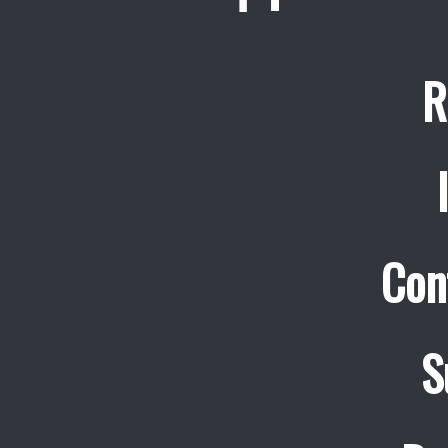
R
Con
S