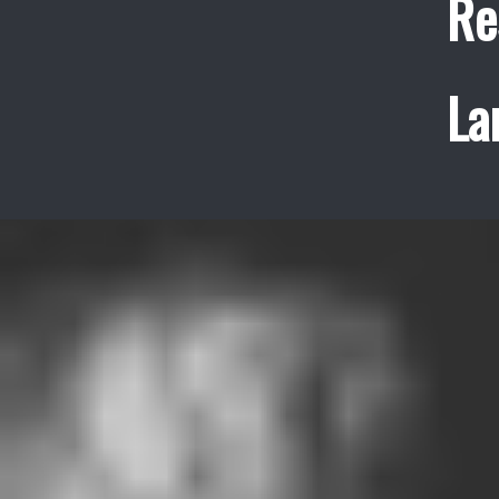
Re
La