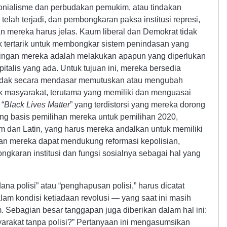
nialisme dan perbudakan pemukim, atau tindakan
 telah terjadi, dan pembongkaran paksa institusi represi,
asan mereka harus jelas. Kaum liberal dan Demokrat tidak
k tertarik untuk membongkar sistem penindasan yang
ngan mereka adalah melakukan apapun yang diperlukan
talis yang ada. Untuk tujuan ini, mereka bersedia
tidak secara mendasar memutuskan atau mengubah
 masyarakat, terutama yang memiliki dan menguasai
 “
Black Lives Matter
” yang terdistorsi yang mereka dorong
g basis pemilihan mereka untuk pemilihan 2020,
tam dan Latin, yang harus mereka andalkan untuk memiliki
n mereka dapat mendukung reformasi kepolisian,
gkaran institusi dan fungsi sosialnya sebagai hal yang
na polisi” atau “penghapusan polisi,” harus dicatat
lam kondisi ketiadaan revolusi — yang saat ini masih
 Sebagian besar tanggapan juga diberikan dalam hal ini:
yarakat tanpa polisi?” Pertanyaan ini mengasumsikan