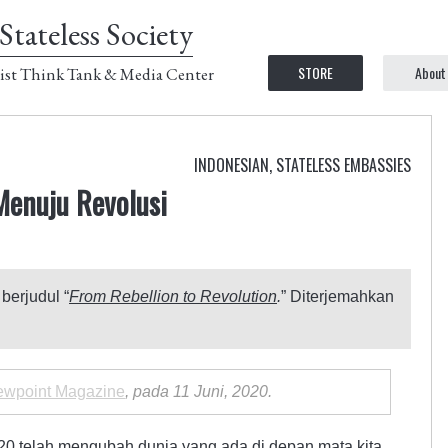
Stateless Society
STORE
About
ist Think Tank & Media Center
INDONESIAN
,
STATELESS EMBASSIES
enuju Revolusi
 berjudul “
From Rebellion to Revolution
.
” Diterjemahkan
ewpoint Magazine
, pada 11 Juni, 2020.
0 telah mengubah dunia yang ada di depan mata kita.