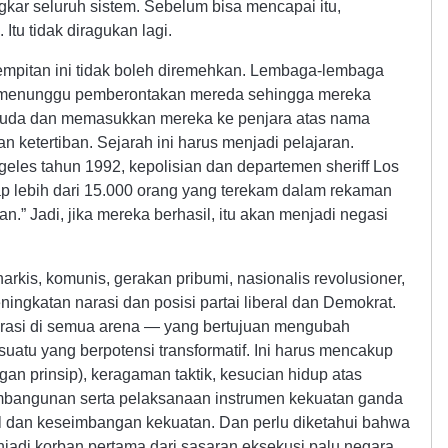
ar seluruh sistem. Sebelum bisa mencapai itu,
Itu tidak diragukan lagi.
sempitan ini tidak boleh diremehkan. Lembaga-lembaga
g menunggu pemberontakan mereda sehingga mereka
muda dan memasukkan mereka ke penjara atas nama
 ketertiban. Sejarah ini harus menjadi pelajaran.
les tahun 1992, kepolisian dan departemen sheriff Los
lebih dari 15.000 orang yang terekam dalam rekaman
n.” Jadi, jika mereka berhasil, itu akan menjadi negasi
narkis, komunis, gerakan pribumi, nasionalis revolusioner,
ngkatan narasi dan posisi partai liberal dan Demokrat.
arasi di semua arena — yang bertujuan mengubah
atu yang berpotensi transformatif. Ini harus mencakup
n prinsip), keragaman taktik, kesucian hidup atas
embangunan serta pelaksanaan instrumen kekuatan ganda
 dan keseimbangan kekuatan. Dan perlu diketahui bahwa
enjadi korban pertama dari sasaran eksekusi palu negara,