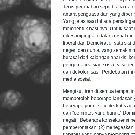
Jenis perubahan seperti apa da
antara penguasa dan yang diperin
Yang jelas saat ini ada persaingan
membentuk hasilnya. Untuk saat in
dikesampingkan dalam debat ini. 
liberal dan Demokrat di satu sisi 
negeri dan dunia, yang semakin m
berasal dari kalangan anarkis, kom
pengorganisasian sosialis, seper
dan dekolonisasi. Perdebatan ini 
media sosial.
Mengikuti tren di semua tempat i
memperoleh beberapa landasan yan
beberapa poin. Satu titik kritis 
dan “pemrotes yang buruk.” Domi
negatif. Beberapa konsekuensi neg
pemberontakan, (2) menegaskan ke
kapitalis yang hanya memperkuat