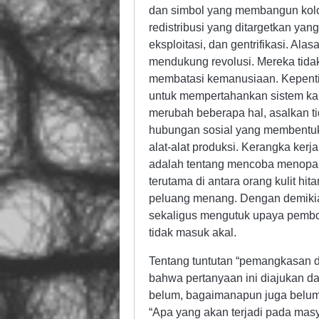
dan simbol yang membangun kolo
redistribusi yang ditargetkan yang
eksploitasi, dan gentrifikasi. Al
mendukung revolusi. Mereka tida
membatasi kemanusiaan. Kepenti
untuk mempertahankan sistem kapi
merubah beberapa hal, asalkan 
hubungan sosial yang membentuk
alat-alat produksi. Kerangka kerja
adalah tentang mencoba menopan
terutama di antara orang kulit hi
peluang menang. Dengan demikia
sekaligus mengutuk upaya pembon
tidak masuk akal.
Tentang tuntutan “pemangkasan da
bahwa pertanyaan ini diajukan da
belum, bagaimanapun juga belum.
“Apa yang akan terjadi pada mas