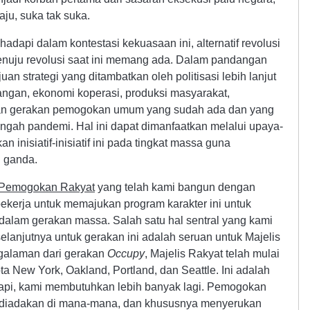
ju, suka tak suka.
hadapi dalam kontestasi kekuasaan ini, alternatif revolusi
enuju revolusi saat ini memang ada. Dalam pandangan
juan strategi yang ditambatkan oleh politisasi lebih lanjut
angan, ekonomi koperasi, produksi masyarakat,
, dan gerakan pemogokan umum yang sudah ada dan yang
ngah pandemi. Hal ini dapat dimanfaatkan melalui upaya-
 inisiatif-inisiatif ini pada tingkat massa guna
n ganda.
Pemogokan Rakyat
yang telah kami bangun dengan
bekerja untuk memajukan program karakter ini untuk
e dalam gerakan massa. Salah satu hal sentral yang kami
elanjutnya untuk gerakan ini adalah seruan untuk Majelis
galaman dari gerakan
Occupy
, Majelis Rakyat telah mulai
a New York, Oakland, Portland, dan Seattle. Ini adalah
api, kami membutuhkan lebih banyak lagi. Pemogokan
 diadakan di mana-mana, dan khususnya menyerukan