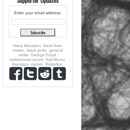
Supporter Updates
Enter your email address:
black liberation
,
black lives
matter
,
black pride
,
general
strike
,
George Floyd
,
institutional racism
,
Kali Akuno
,
liberation
,
racism
,
Rebellion
,