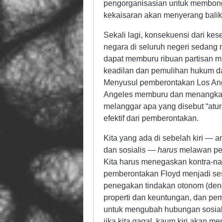
pengorganisasian untuk membongk
kekaisaran akan menyerang balik. 
Sekali lagi, konsekuensi dari ke
negara di seluruh negeri sedan
dapat memburu ribuan partisan 
keadilan dan pemulihan hukum dan
Menyusul pemberontakan Los Ange
Angeles memburu dan menangkap 
melanggar apa yang disebut “atura
efektif dari pemberontakan.
Kita yang ada di sebelah kiri — a
dan sosialis —
harus
melawan peni
Kita harus menegaskan kontra-n
pemberontakan Floyd menjadi sesu
penegakan tindakan otonom (denga
properti dan keuntungan, dan p
untuk mengubah hubungan sosial
jika kita gagal, kaum kiri akan m