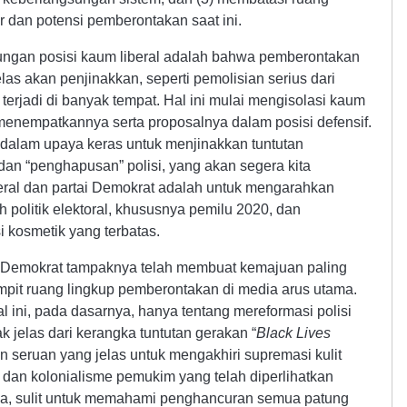
 dan potensi pemberontakan saat ini.
ntungan posisi kaum liberal adalah bahwa pemberontakan
as akan penjinakkan, seperti pemolisian serius dari
terjadi di banyak tempat. Hal ini mulai mengisolasi kaum
n menempatkannya serta proposalnya dalam posisi defensif.
as dalam upaya keras untuk menjinakkan tuntutan
an “penghapusan” polisi, yang akan segera kita
beral dan partai Demokrat adalah untuk mengarahkan
 politik elektoral, khususnya pemilu 2020, dan
i kosmetik yang terbatas.
n Demokrat tampaknya telah membuat kemajuan paling
mpit ruang lingkup pemberontakan di media arus utama.
 ini, pada dasarnya, hanya tentang mereformasi polisi
dak jelas dari kerangka tuntutan gerakan “
Black Lives
n seruan yang jelas untuk mengakhiri supremasi kulit
ki, dan kolonialisme pemukim yang telah diperlihatkan
ya, sulit untuk memahami penghancuran semua patung