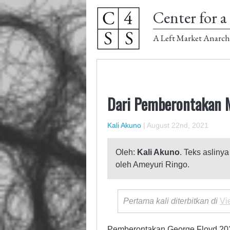
Center for a 
A Left Market Anarch
Dari Pemberontakan M
Kali Akuno
|
August 22nd, 2021
Oleh:
Kali Akuno
. Teks aslinya
oleh Ameyuri Ringo.
Pertama kali diterbitkan di
Vi
Pemberontakan George Floyd 202