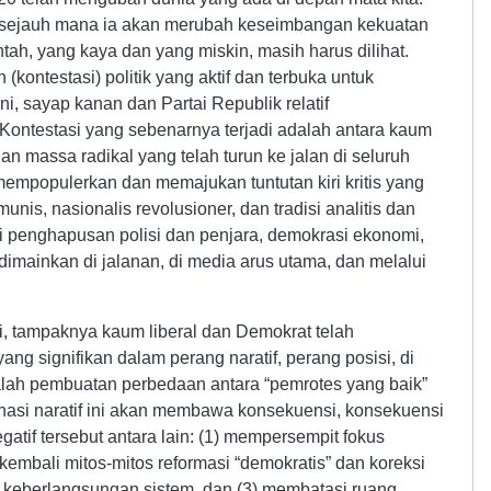
n sejauh mana ia akan merubah keseimbangan kekuatan
tah, yang kaya dan yang miskin, masih harus dilihat.
 (kontestasi) politik yang aktif dan terbuka untuk
i, sayap kanan dan Partai Republik relatif
Kontestasi yang sebenarnya terjadi adalah antara kaum
dan massa radikal yang telah turun ke jalan di seluruh
empopulerkan dan memajukan tuntutan kiri kritis yang
unis, nasionalis revolusioner, dan tradisi analitis dan
ti penghapusan polisi dan penjara, demokrasi ekonomi,
dimainkan di jalanan, di media arus utama, dan melalui
ni, tampaknya kaum liberal dan Demokrat telah
g signifikan dalam perang naratif, perang posisi, di
adalah pembuatan perbedaan antara “pemrotes yang baik”
nasi naratif ini akan membawa konsekuensi, konsekuensi
atif tersebut antara lain: (1) mempersempit fokus
mbali mitos-mitos reformasi “demokratis” dan koreksi
 keberlangsungan sistem, dan (3) membatasi ruang