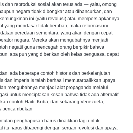
s dan reproduksi sosial akan terus ada — yaitu, omong
maupun negara tidak dibongkar atau dihancurkan, dan
kemungkinan ini (yaitu revolusi) atau mempersiapkannya
ial yang mendasar tidak berubah, maka reformasi ini
indakan peredaan sementara, yang akan dengan cepat
operator negara. Mereka akan mengubahnya menjadi
toh negatif guna mencegah orang berpikir bahwa
apun, apa pun yang diberikan oleh kelas penguasa, dapat
kian, ada beberapa contoh historis dan berkelanjutan
is dan imperialis telah berhasil memutarbalikkan upaya
m dan mengubahnya menjadi alat propaganda melalui
asi untuk menciptakan kesan bahwa tidak ada alternatif.
an contoh Haiti, Kuba, dan sekarang Venezuela,
pos pencambukan.
tuntutan penghapusan harus dinaikkan lagi untuk
al itu harus dibarengi dengan seruan revolusi dan upaya