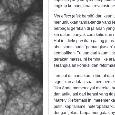
lingkup kemungkinan revolusioner
Net effect
(efek bersih) dari keu
menunjukkan tanda-tanda yang jel
berbagai gerakan di jalanan yang 
kiri dalam banyak cara kritis da
Hal ini diekspresikan paling jel
abolisionis pada “pemangkasan” d
kembalikan. Tujuan dari kaum li
gerakan massa ini kembali ke arah
serangkaian koreksi dan reformas
Tempat di mana kaum liberal da
signifikan adalah saat memperse
Jika Anda memercayai mereka, hal
dan artikulasi dari iterasi yang ti
Matter
.” Reformasi ini meremehka
putih, kapitalisme, heteropatriar
dengan jelas. Tanpa mengatasin