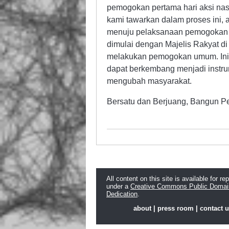
pemogokan pertama hari aksi nasi
kami tawarkan dalam proses ini
menuju pelaksanaan pemogokan 
dimulai dengan Majelis Rakyat di
melakukan pemogokan umum. Inil
dapat berkembang menjadi instru
mengubah masyarakat.
Bersatu dan Berjuang, Bangun
All content on this site is available for re
under a
Creative Commons Public Domai
Dedication
.
about
|
press room
|
contact 