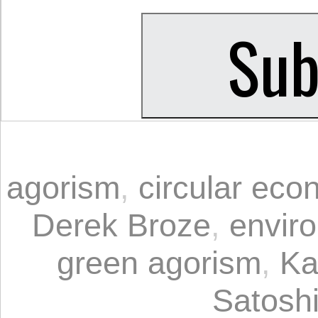
agorism
,
circular ec
Derek Broze
,
envir
green agorism
,
Ka
Satosh