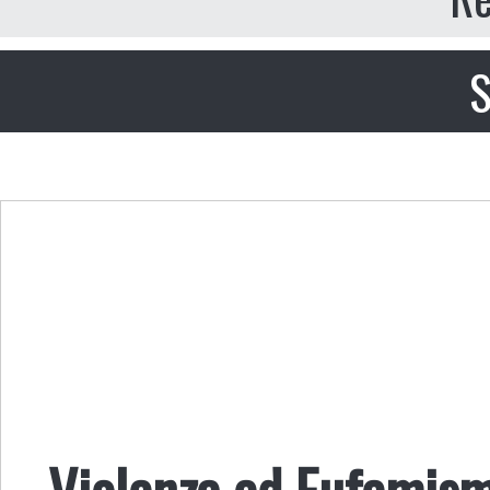
S
Violenza ed Eufemism