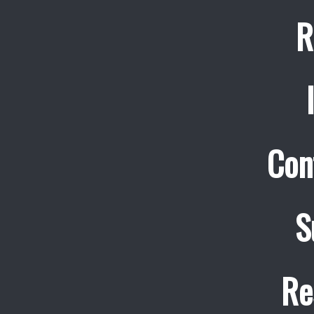
R
Con
S
Re