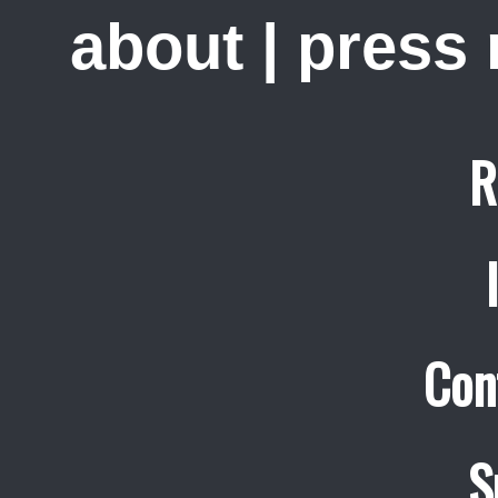
about
|
press
R
Con
S