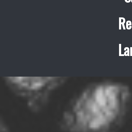
Re
La