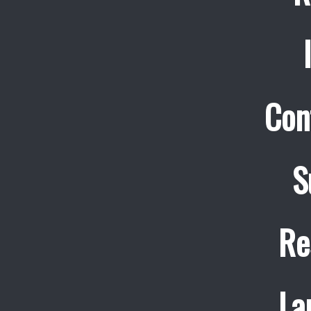
Con
S
Re
La