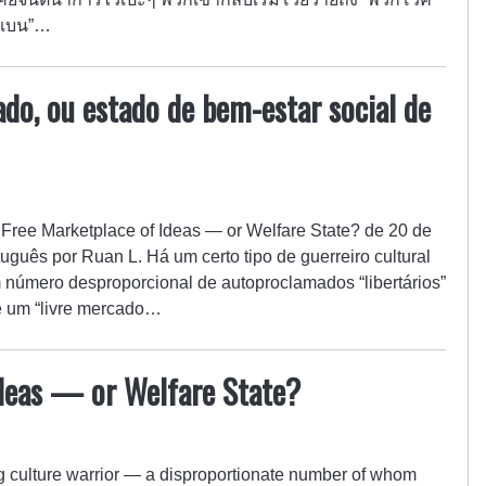
รแบน”…
ado, ou estado de bem-estar social de
: Free Marketplace of Ideas — or Welfare State? de 20 de
uguês por Ruan L. Há um certo tipo de guerreiro cultural
m número desproporcional de autoproclamados “libertários”
e um “livre mercado…
Ideas — or Welfare State?
ing culture warrior — a disproportionate number of whom