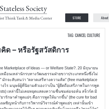
Stateless Society
STORE
About
ist Think Tank & Media Center
TAG: CANCEL CULTURE
ิด – หรือรัฐสวัสดิการ
ee Marketplace of Ideas — or Welfare State?. 20 มิถุนายน
เหมือนเหล่านักรบทางวัฒนธรรมฝ่ายขวาประเภทหนึ่งซึ่งไม่
ยม” มักจะสับสนว่า “ตลาดเสรีทางความคิด” (free marketplace
งไร มนุษย์ผู้ที่นิยามตัวเองว่าเป็น “ผู้ยึดถือเสรีภาพในการพูด
sts) เหล่านี้ไม่เคยหยุดแสดงความชื่นชมต่อจอห์น สจ็วร์ต มิ
“ยารักษาคำพูดแย่ๆ คือการพูดให้มากขึ้น” (the cure for bad
องเผชิญหน้ากับการวิพากษ์วิจารณ์คำพูดแย่ๆ เหล่านั้นเข้า
 เคยจินตนาการไว้เป๊ะๆ พวกเขากลับเริ่มโวยวายถึง “พวกโว้ค”