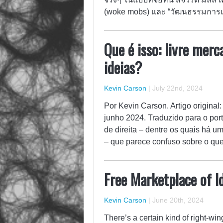
(woke mobs) และ “วัฒนธรรมกา
Que é isso: livre merc
ideias?
Kevin Carson
|
July 22nd, 2024
Por Kevin Carson. Artigo original
junho 2024. Traduzido para o port
de direita – dentre os quais há u
– que parece confuso sobre o qu
Free Marketplace of 
Kevin Carson
|
June 20th, 2024
There’s a certain kind of right-w