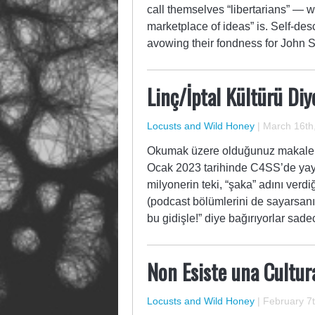
call themselves “libertarians” — 
marketplace of ideas” is. Self-desc
avowing their fondness for John St
Linç/İptal Kültürü Diy
Locusts and Wild Honey
|
March 16th
Okumak üzere olduğunuz makale L
Ocak 2023 tarihinde C4SS’de yayı
milyonerin teki, “şaka” adını verdiğ
(podcast bölümlerini de sayarsanı
bu gidişle!” diye bağırıyorlar sad
Non Esiste una Cultur
Locusts and Wild Honey
|
February 7t