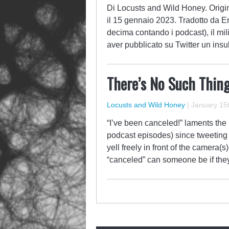
Di Locusts and Wild Honey. Origi
il 15 gennaio 2023. Tradotto da En
decima contando i podcast), il mil
aver pubblicato su Twitter un insul
​​There’s No Such Thin
Locusts and Wild Honey
|
January 15t
“I’ve been canceled!” laments the m
podcast episodes) since tweeting a
yell freely in front of the camera
“canceled” can someone be if the