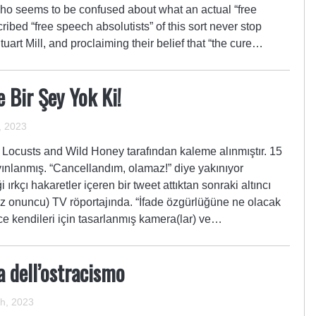
who seems to be confused about what an actual “free
ribed “free speech absolutists” of this sort never stop
uart Mill, and proclaiming their belief that “the cure…
e Bir Şey Yok Ki!
, 2023
ocusts and Wild Honey tarafından kaleme alınmıştır. 15
nlanmış. “Cancellandım, olamaz!” diye yakınıyor
i ırkçı hakaretler içeren bir tweet attıktan sonraki altıncı
z onuncu) TV röportajında. “İfade özgürlüğüne ne olacak
ece kendileri için tasarlanmış kamera(lar) ve…
a dell’ostracismo
h, 2023