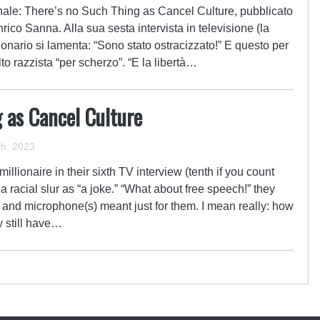
nale: There’s no Such Thing as Cancel Culture, pubblicato
rico Sanna. Alla sua sesta intervista in televisione (la
ionario si lamenta: “Sono stato ostracizzato!” E questo per
to razzista “per scherzo”. “E la libertà…
g as Cancel Culture
h, 2023
illionaire in their sixth TV interview (tenth if you count
 racial slur as “a joke.” “What about free speech!” they
(s) and microphone(s) meant just for them. I mean really: how
y still have…