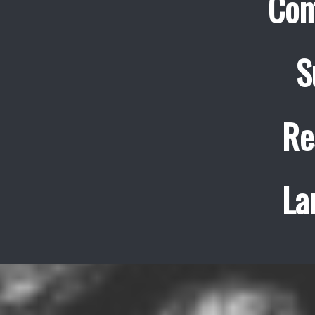
Con
S
Re
La