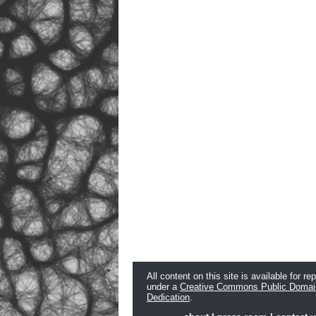
All content on this site is available for re
under a
Creative Commons Public Domai
Dedication
.