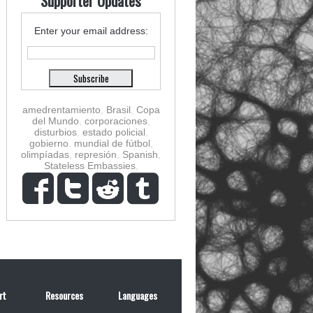
Supporter Updates
Enter your email address:
amedrentamiento
,
Brasil
,
Copa
del Mundo
,
corporaciones
,
disturbios
,
estado policial
,
gobierno
,
mundial de fútbol
,
olimpíadas
,
represión
,
Spanish
,
Stateless Embassies
,
rt
Resources
Languages