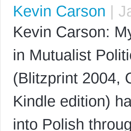
Kevin Carson
|
Ja
Kevin Carson: My 
in Mutualist Poli
(Blitzprint 2004
Kindle edition) h
into Polish throu