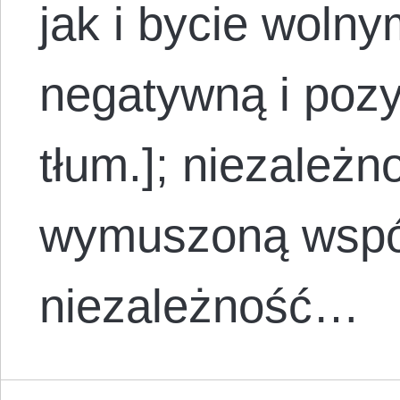
jak i bycie woln
negatywną i pozy
tłum.]; niezależn
wymuszoną współ
niezależność…