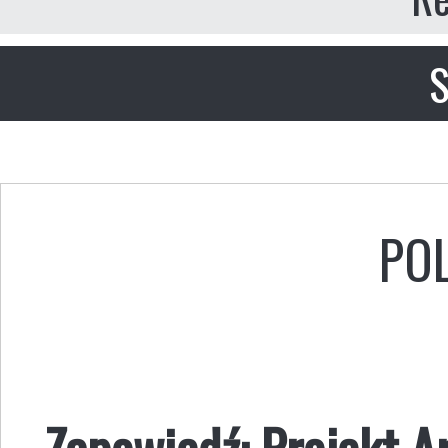
S
PO
Zapowiedź: Projekt A