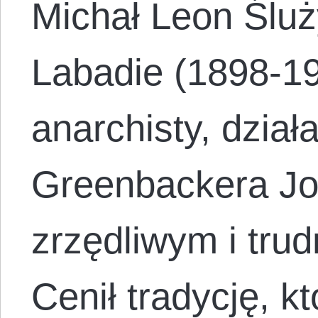
Michał Leon Śluż
Labadie (1898-19
anarchisty, dzia
Greenbackera Jo 
zrzędliwym i tru
Cenił tradycję, k