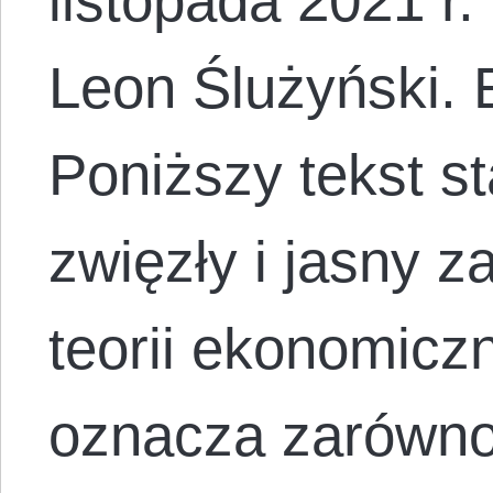
listopada 2021 r
Leon Ślużyński.
Poniższy tekst s
zwięzły i jasny za
teorii ekonomicz
oznacza zarówno