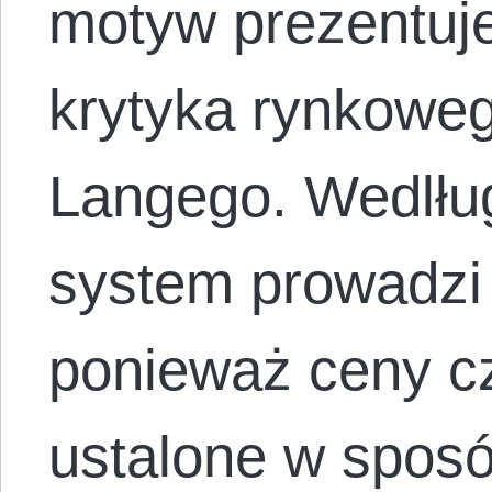
motyw prezentuj
krytyka rynkowe
Langego. Wedlług
system prowadzi 
ponieważ ceny c
ustalone w sposó