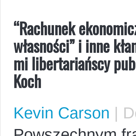
“Rachunek ekonomicz
własności” i inne kła
mi libertariańscy pub
Koch
Kevin Carson
|
De
Powszechnym fr