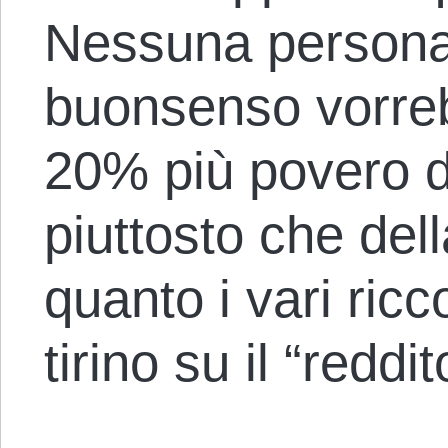
Nessuna persona 
buonsenso vorreb
20% più povero d
piuttosto che del
quanto i vari ricc
tirino su il “reddi