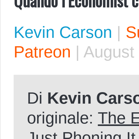
Kevin Carson
|
S
Patreon
|
August 
Di
Kevin Cars
originale:
The E
Just Phoning I