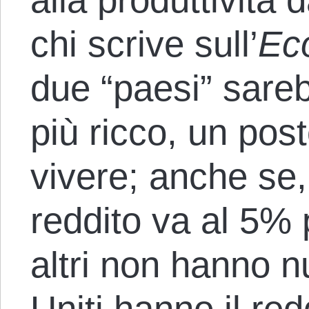
chi scrive sull’
Ec
due “paesi” sareb
più ricco, un pos
vivere; anche se, a
reddito va al 5% 
altri non hanno nu
Uniti hanno il red