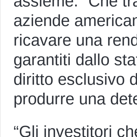
assieme.” Che tra
aziende america
ricavare una ren
garantiti dallo st
diritto esclusivo 
produrre una det
“Gli investitori c