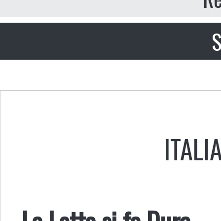
S
ITALI
La Lotta si fa Dura