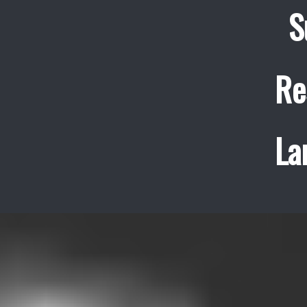
S
Re
La