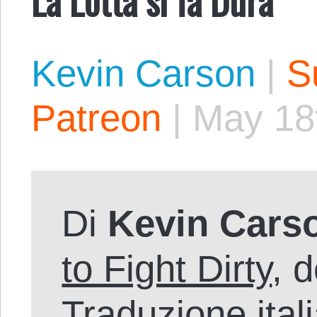
Kevin Carson
|
S
Patreon
|
May 18
Di
Kevin Cars
to Fight Dirty
, 
Traduzione ital