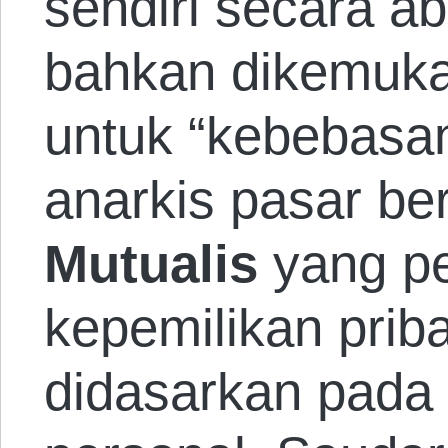
sendiri secara ab
bahkan dikemuk
untuk “kebebasan
anarkis pasar be
Mutualis
yang p
kepemilikan priba
didasarkan pada