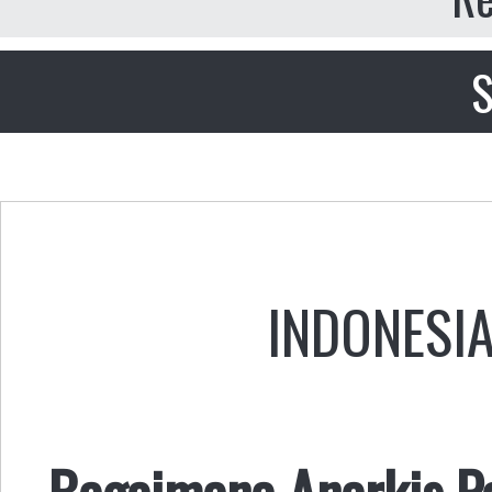
S
INDONESI
Bagaimana Anarkis 