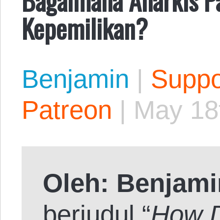
Kepemilikan?
Benjamin
|
Suppo
Patreon
|
May 18
Oleh:
Benjami
berjudul “
How D