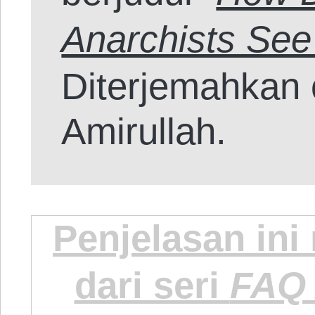
Anarchists See
Diterjemahkan 
Amirullah.
Penjelasan in
dari seri
FAQ 