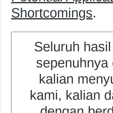
Shortcomings
.
Seluruh hasil
sepenuhnya o
kalian meny
kami, kalian d
dengan ber