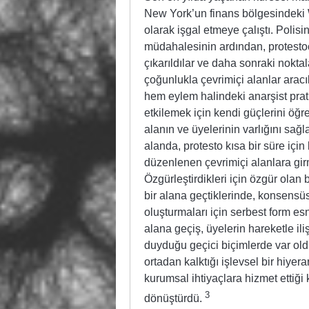
New York’un finans bölgesindeki Wa
olarak işgal etmeye çalıştı. Polisi
müdahalesinin ardından, protestoc
çıkarıldılar ve daha sonraki nokta
çoğunlukla çevrimiçi alanlar aracı
hem eylem halindeki anarşist pratik
etkilemek için kendi güçlerini öğre
alanın ve üyelerinin varlığını sa
alanda, protesto kısa bir süre için
düzenlenen çevrimiçi alanlara girm
Özgürleştirdikleri için özgür olan b
bir alana geçtiklerinde, konsensüs
oluşturmaları için serbest form esn
alana geçiş, üyelerin hareketle ili
duyduğu geçici biçimlerde var old
ortadan kalktığı işlevsel bir hiye
kurumsal ihtiyaçlara hizmet ettiği 
3
dönüştürdü.