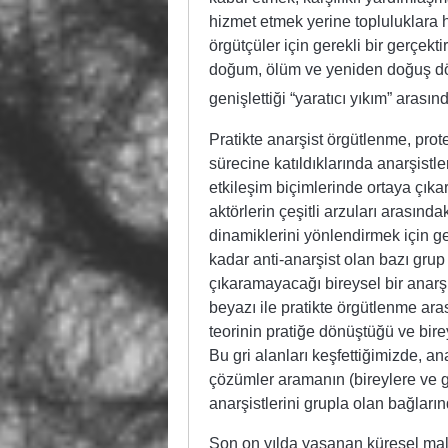
hizmet etmek yerine topluluklara 
örgütçüler için gerekli bir gerçekti
doğum, ölüm ve yeniden doğuş dö
genişlettiği “yaratıcı yıkım” arasın
Pratikte anarşist örgütlenme, prote
sürecine katıldıklarında anarşistl
etkileşim biçimlerinde ortaya çıkar
aktörlerin çeşitli arzuları arasında
dinamiklerini yönlendirmek için ge
kadar anti-anarşist olan bazı grup
çıkaramayacağı bireysel bir anarşis
beyazı ile pratikte örgütlenme aras
teorinin pratiğe dönüştüğü ve bire
Bu gri alanları keşfettiğimizde, an
çözümler aramanın (bireylere ve gr
anarşistlerini grupla olan bağların
Son on yılda yaşanan küresel mali k