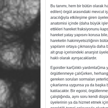
Bu tanımı, hem bir bütün olarak har
edilen) örgüt arasındaki mevcut iş
aracılığıyla etkileşime giren üyele
anatomisi içinde (daha büyük işlev
ettikleri hareket fraksiyonunu kap
hareket yatay yapısını korusa bile
hareketin hakimiyetsizliğinin bütü
yapıların ortaya çıkmasıyla daha 
alt grup içerisindeki anarşist üye
haklı olarak ayrışacaklardır.
Egoistler karĢılıklı yardımlaĢma y
örgütlenmeye çalıĢırken, herhangi
gereken soruları sormaları yeterlid
çıkarlarına uygunsa ya da başka b
katılacaktır. Bir egoist, örgütlen
çalıştığında, aynı soru kendi düşün
üyelerinin ya da hizmet etmek için