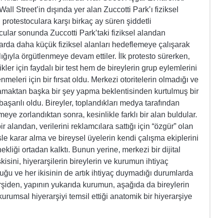
ll Street’in dışında yer alan Zuccotti Park’ı fiziksel
n protestoculara karşı birkaç ay süren şiddetli
ular sonunda Zuccotti Park’taki fiziksel alandan
larda daha küçük fiziksel alanları hedeflemeye çalışarak
lığıyla örgütlenmeye devam ettiler. İlk protesto sürerken,
ler için faydalı bir test hem de bireylerin grup eylemlerini
nmeleri için bir fırsat oldu. Merkezi otoritelerin olmadığı ve
ğlamaktan başka bir şey yapma beklentisinden kurtulmuş bir
 başarılı oldu. Bireyler, toplandıkları medya tarafından
eye zorlandıktan sonra, kesinlikle farklı bir alan buldular.
ir alandan, verilerini reklamcılara sattığı için “özgür” olan
le karar alma ve bireysel üyelerin kendi çalışma ekiplerini
ekliği ortadan kalktı. Bunun yerine, merkezi bir dijital
şkisini, hiyerarşilerin bireylerin ve kurumun ihtiyaç
uğu ve her ikisinin de artık ihtiyaç duymadığı durumlarda
rarşiden, yapının yukarıda kurumun, aşağıda da bireylerin
kurumsal hiyerarşiyi temsil ettiği anatomik bir hiyerarşiye