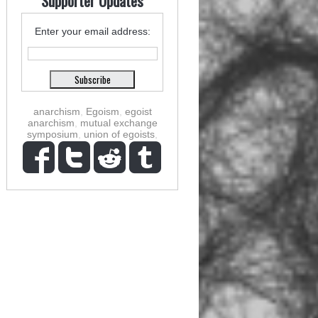
Supporter Updates
Enter your email address:
anarchism
,
Egoism
,
egoist
anarchism
,
mutual exchange
symposium
,
union of egoists
,