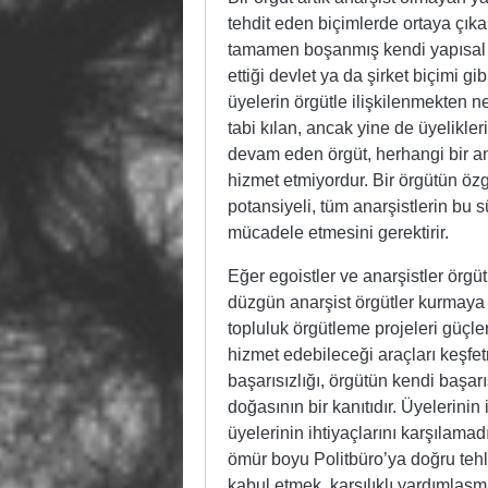
tehdit eden biçimlerde ortaya çıkab
tamamen boşanmış kendi yapısal a
ettiği devlet ya da şirket biçimi g
üyelerin örgütle ilişkilenmekten n
tabi kılan, ancak yine de üyelikler
devam eden örgüt, herhangi bir ana
hizmet etmiyordur. Bir örgütün özg
potansiyeli, tüm anarşistlerin bu 
mücadele etmesini gerektirir.
Eğer egoistler ve anarşistler örgü
düzgün anarşist örgütler kurmaya 
topluluk örgütleme projeleri güçler
hizmet edebileceği araçları keşfet
başarısızlığı, örgütün kendi başarı
doğasının bir kanıtıdır. Üyelerini
üyelerinin ihtiyaçlarını karşılama
ömür boyu Politbüro’ya doğru tehli
kabul etmek, karşılıklı yardımlaşma