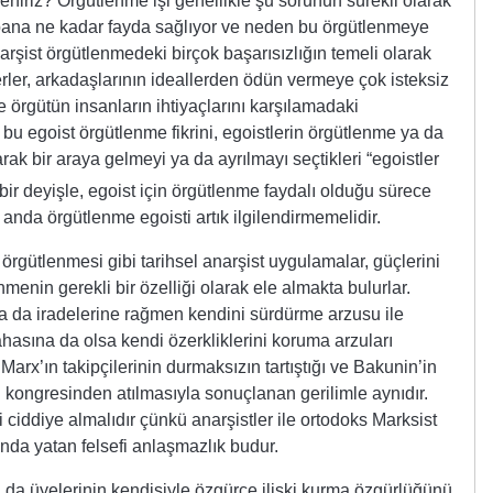
eniriz? Örgütlenme işi genellikle şu sorunun sürekli olarak
bana ne kadar fayda sağlıyor ve neden bu örgütlenmeye
rşist örgütlenmedeki birçok başarısızlığın temeli olarak
liderler, arkadaşlarının ideallerden ödün vermeye çok isteksiz
 örgütün insanların ihtiyaçlarını karşılamadaki
r bu egoist örgütlenme fikrini, egoistlerin örgütlenme ya da
ak bir araya gelmeyi ya da ayrılmayı seçtikleri “egoistler
ir deyişle, egoist için örgütlenme faydalı olduğu sürece
ı anda örgütlenme egoisti artık ilgilendirmemelidir.
 örgütlenmesi gibi tarihsel anarşist uygulamalar, güçlerini
menin gerekli bir özelliği olarak ele almakta bulurlar.
 ya da iradelerine rağmen kendini sürdürme arzusu ile
pahasına da olsa kendi özerkliklerini koruma arzuları
Marx’ın takipçilerinin durmaksızın tartıştığı ve Bakunin’in
ci kongresinden atılmasıyla sonuçlanan gerilimle aynıdır.
ciddiye almalıdır çünkü anarşistler ile ortodoks Marksist
ında yatan felsefi anlaşmazlık budur.
a da üyelerinin kendisiyle özgürce ilişki kurma özgürlüğünü