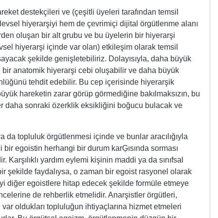
eket destekçileri ve (çeşitli üyeleri tarafından temsil
levsel hiyerarşiyi hem de çevrimiçi dijital örgütlenme alanı
rden oluşan bir alt grubu ve bu üyelerin bir hiyerarşi
sel hiyerarşi içinde var olan) etkileşim olarak temsil
sayacak şekilde genişletebiliriz. Dolayısıyla, daha büyük
, bir anatomik hiyerarşi cebi oluşabilir ve daha büyük
nlüğünü tehdit edebilir. Bu cep içerisinde hiyerarşik
büyük hareketin zarar görüp görmediğine bakılmaksızın, bu
ler daha sonraki özerklik eksikliğini boğucu bulacak ve
a da topluluk örgütlenmesi içinde ve bunlar aracılığıyla
 bir egoistin herhangi bir durum karĢısında sorması
ir. Karşılıklı yardım eylemi kişinin maddi ya da sınıfsal
ir şekilde faydalıysa, o zaman bir egoist rasyonel olarak
meyi diğer egoistlere hitap edecek şekilde formüle etmeye
celerine de rehberlik etmelidir. Anarşistler örgütleri,
 var oldukları topluluğun ihtiyaçlarına hizmet etmeleri