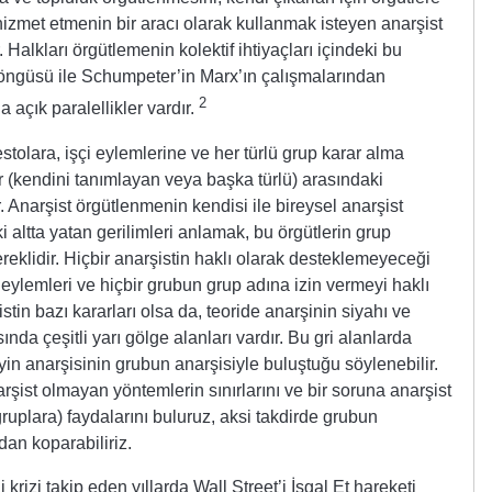
hizmet etmenin bir aracı olarak kullanmak isteyen anarşist
r. Halkları örgütlemenin kolektif ihtiyaçları içindeki bu
ngüsü ile Schumpeter’in Marx’ın çalışmalarından
2
da açık paralellikler vardır.
stolara, işçi eylemlerine ve her türlü grup karar alma
er (kendini tanımlayan veya başka türlü) arasındaki
. Anarşist örgütlenmenin kendisi ile bireysel anarşist
ki altta yatan gerilimleri anlamak, bu örgütlerin grup
reklidir. Hiçbir anarşistin haklı olarak desteklemeyeceği
 eylemleri ve hiçbir grubun grup adına izin vermeyi haklı
tin bazı kararları olsa da, teoride anarşinin siyahı ve
ında çeşitli yarı gölge alanları vardır. Bu gri alanlarda
yin anarşisinin grubun anarşisiyle buluştuğu söylenebilir.
arşist olmayan yöntemlerin sınırlarını ve bir soruna anarşist
uplara) faydalarını buluruz, aksi takdirde grubun
dan koparabiliriz.
rizi takip eden yıllarda Wall Street’i İşgal Et hareketi