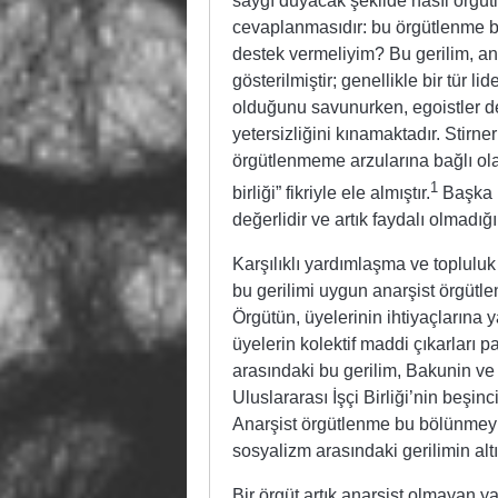
saygı duyacak şekilde nasıl örgütl
cevaplanmasıdır: bu örgütlenme 
destek vermeliyim? Bu gerilim, ana
gösterilmiştir; genellikle bir tür 
olduğunu savunurken, egoistler de
yetersizliğini kınamaktadır. Stirne
örgütlenmeme arzularına bağlı olar
1
birliği” fikriyle ele almıştır.
Başka b
değerlidir ve artık faydalı olmadığ
Karşılıklı yardımlaşma ve topluluk
bu gerilimi uygun anarşist örgütlen
Örgütün, üyelerinin ihtiyaçlarına
üyelerin kolektif maddi çıkarları 
arasındaki bu gerilim, Bakunin ve 
Uluslararası İşçi Birliği’nin beşin
Anarşist örgütlenme bu bölünmeyi 
sosyalizm arasındaki gerilimin alt
Bir örgüt artık anarşist olmayan y