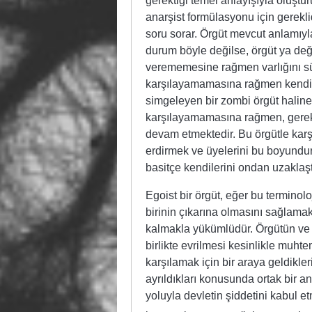
gerektiği temel anlayışıyla oluştu
anarşist formülasyonu için gerekli
soru sorar. Örgüt mevcut anlamıyl
durum böyle değilse, örgüt ya deği
verememesine rağmen varlığını sür
karşılayamamasına rağmen kendi iyi
simgeleyen bir zombi örgüt haline 
karşılayamamasına rağmen, gereksi
devam etmektedir. Bu örgütle karşı
erdirmek ve üyelerini bu boyunduru
basitçe kendilerini ondan uzaklaştı
Egoist bir örgüt, eğer bu terminol
birinin çıkarına olmasını sağlamak
kalmakla yükümlüdür. Örgütün ve b
birlikte evrilmesi kesinlikle muhtem
karşılamak için bir araya geldikle
ayrıldıkları konusunda ortak bir an
yoluyla devletin şiddetini kabul etm