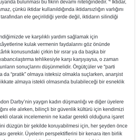
4
arıda bulunması bu fikrin devamı niteliğindedir.
İktidar,
amaz, çünkü iktidar kullanıldığında iktidarsızlığın varlığını
 tarafından ele geçirildiği yerde değil, iktidarın silindiği
lendiğimizde ve karşılıklı yardım sağlamak için
şikâyetlerine kulak vermenin faydalarını göz önünde
ârlık konusundaki çirkin bir ısrar ya da başka bir
yabancılaştırma tehlikesiyle karşı karşıyaysa, o zaman
unların sonuçlarını düşünmelidir. Örgütçüler ve “parti
ya da “pratik” olmaya isteksiz olmakla suçlarken, anarşist
 dikkate almaya istekli olmasında bulabileceği bir esneklik
ndon Darby’nin yaygın kadın düşmanlığı ve diğer üyelere
ğını ele alırken, bilinçli bir güvenlik kültürü için kendimizi
sürekli olarak incelemenin ne kadar gerekli olduğuna işaret
ini düzgün bir şekilde koruyabilmesi için, her şeyden önce
 gerekir. Üyelerin perspektiflerini bir kenara iten birlik