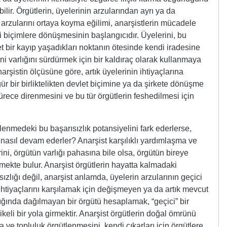
ilir. Örgütlerin, üyelerinin arzularından ayrı ya da
rzularını ortaya koyma eğilimi, anarşistlerin mücadele
ibi biçimlere dönüşmesinin başlangıcıdır. Üyelerini, bu
et bir kayıp yaşadıkları noktanın ötesinde kendi iradesine
ini varlığını sürdürmek için bir kaldıraç olarak kullanmaya
rşistin ölçüsüne göre, artık üyelerinin ihtiyaçlarına
ür bir birliktelikten devlet biçimine ya da şirkete dönüşme
sürece direnmesini ve bu tür örgütlerin feshedilmesi için
tlenmedeki bu başarısızlık potansiyelini fark ederlerse,
nasıl devam ederler? Anarşist karşılıklı yardımlaşma ve
ini, örgütün varlığı pahasına bile olsa, örgütün bireye
mekte bulur. Anarşist örgütlerin hayatta kalmadaki
sızlığı değil, anarşist anlamda, üyelerin arzularının geçici
n ihtiyaçlarını karşılamak için değişmeyen ya da artık mevcut
dığında dağılmayan bir örgütü hesaplamak, “geçici” bir
keli bir yola girmektir. Anarşist örgütlerin doğal ömrünü
 ve topluluk örgütlenmesini, kendi çıkarları için örgütlere