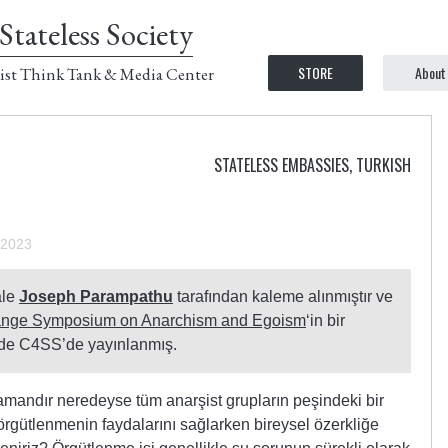
Stateless Society
STORE
About
ist Think Tank & Media Center
STATELESS EMBASSIES
,
TURKISH
 2023
ale
Joseph Parampathu
tarafından kaleme alınmıştır ve
nge Symposium on Anarchism and Egoism
‘in bir
nde C4SS’de yayınlanmış.
andır neredeyse tüm anarşist grupların peşindeki bir
örgütlenmenin faydalarını sağlarken bireysel özerkliğe