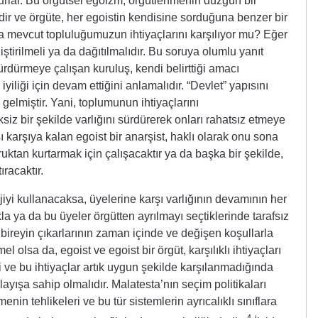
rurlar. Bu örgütsel egoizm, örgütlenmenin düzgün bir
dir ve örgüte, her egoistin kendisine sorduğuna benzer bir
a mevcut topluluğumuzun ihtiyaçlarını karşılıyor mu? Eğer
ştirilmeli ya da dağıtılmalıdır. Bu soruya olumlu yanıt
dürmeye çalışan kuruluş, kendi belirttiği amacı
liği için devam ettiğini anlamalıdır. “Devlet” yapısını
gelmiştir. Yani, toplumunun ihtiyaçlarını
z bir şekilde varlığını sürdürerek onları rahatsız etmeye
 karşıya kalan egoist bir anarşist, haklı olarak onu sona
ktan kurtarmak için çalışacaktır ya da başka bir şekilde,
racaktır.
ojiyi kullanacaksa, üyelerine karşı varlığının devamının her
la ya da bu üyeler örgütten ayrılmayı seçtiklerinde tarafsız
ireyin çıkarlarının zaman içinde ve değişen koşullarla
el olsa da, egoist ve egoist bir örgüt, karşılıklı ihtiyaçları
ri ve bu ihtiyaçlar artık uygun şekilde karşılanmadığında
layışa sahip olmalıdır. Malatesta’nın seçim politikaları
enin tehlikeleri ve bu tür sistemlerin ayrıcalıklı sınıflara