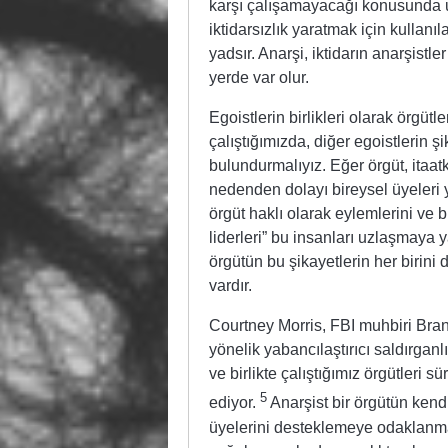
karşı çalışamayacağı konusunda uy
iktidarsızlık yaratmak için kullanıl
yadsır. Anarşi, iktidarın anarşistler
yerde var olur.
Egoistlerin birlikleri olarak örgüt
çalıştığımızda, diğer egoistlerin 
bulundurmalıyız. Eğer örgüt, itaatk
nedenden dolayı bireysel üyeleri 
örgüt haklı olarak eylemlerini ve b
liderleri” bu insanları uzlaşmaya 
örgütün bu şikayetlerin her birini
vardır.
Courtney Morris, FBI muhbiri Bra
yönelik yabancılaştırıcı saldırganlı
ve birlikte çalıştığımız örgütleri 
5
ediyor.
Anarşist bir örgütün kend
üyelerini desteklemeye odaklanması