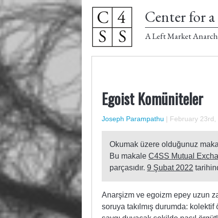
Center for a 
A Left Market Anarch
Egoist Komüniteler
Joseph Parampathu
|
February 23rd,
Okumak üzere olduğunuz mak
Bu makale
C4SS Mutual Excha
parçasıdır.
9 Şubat 2022
tarihi
Anarşizm ve egoizm epey uzun zam
soruya takılmış durumda: kolektif 