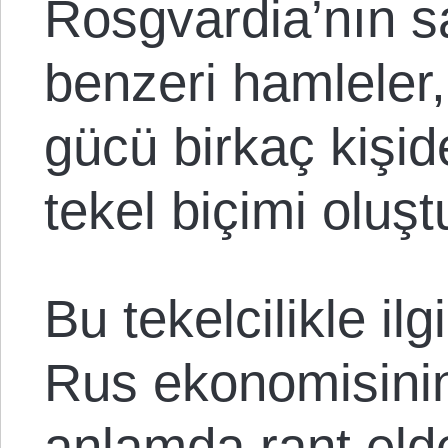
Rosgvardia’nın sa
benzeri hamleler
gücü birkaç kişide
tekel biçimi oluş
Bu tekelcilikle ilg
Rus ekonomisinin
anlamda rant eld