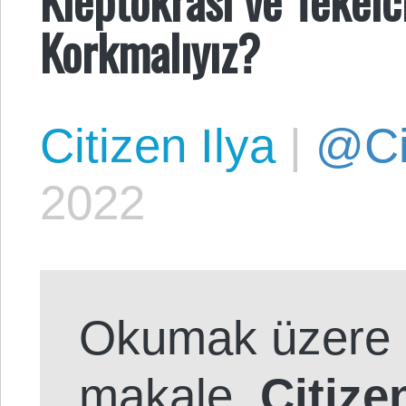
Korkmalıyız?
Citizen Ilya
|
@Cit
2022
Okumak üzere 
makale,
Citize