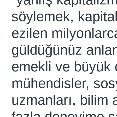
söylemek, kapital
ezilen milyonlar
güldüğünüz anlam
emekli ve büyük ol
mühendisler, sos
uzmanları, bilim
fazla deneyime s