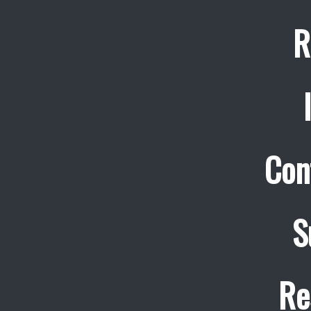
R
Con
S
Re