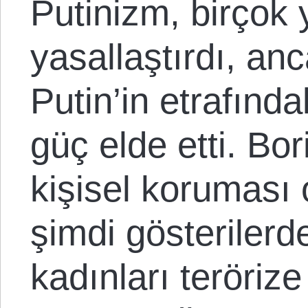
Putinizm, birçok y
yasallaştırdı, a
Putin’in etrafınd
güç elde etti. Bor
kişisel koruması 
şimdi gösterilerd
kadınları terörize