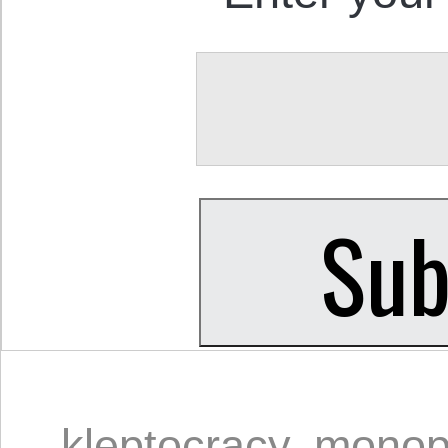
kleptocracy
,
monop