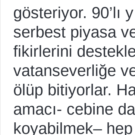
gösteriyor. 90’lı 
serbest piyasa ve
fikirlerini destekl
vatanseverliğe v
ölüp bitiyorlar. H
amacı- cebine da
koyabilmek– hep 