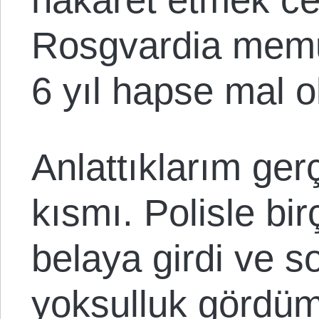
Rosgvardia memu
6 yıl hapse mal ol
Anlattıklarım ger
kısmı. Polisle bi
belaya girdi ve s
yoksulluk gördüm