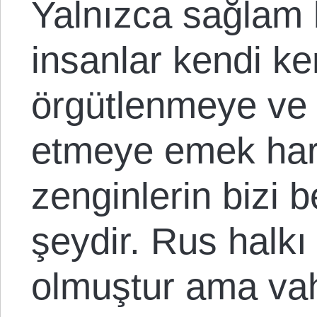
Yalnızca sağlam b
insanlar kendi ke
örgütlenmeye ve b
etmeye emek har
zenginlerin bizi 
şeydir. Rus halk
olmuştur ama vah