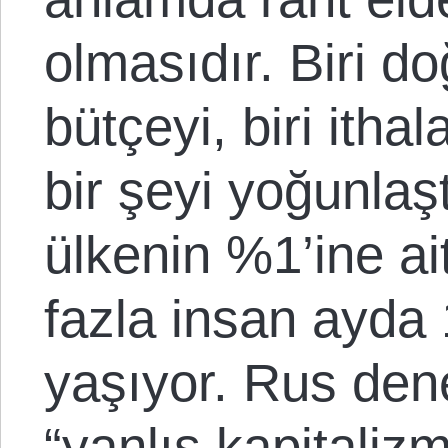
olmasıdır. Biri do
bütçeyi, biri ithal
bir şeyi yoğunlaşt
ülkenin %1’ine a
fazla insan ayda 
yaşıyor. Rus den
“yanlış kapitaliz