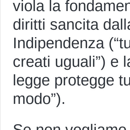
viola la fondamen
diritti sancita da
Indipendenza (“tu
creati uguali”) e 
legge protegge tut
modo”).
Se non vogliamo