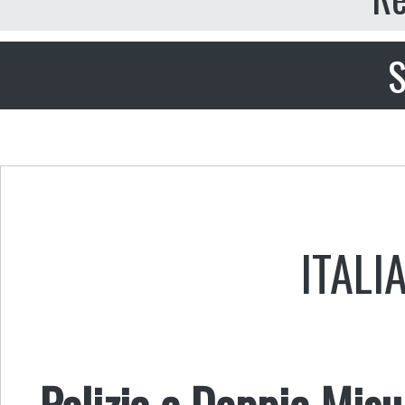
S
ITALI
Polizia e Doppie Misu