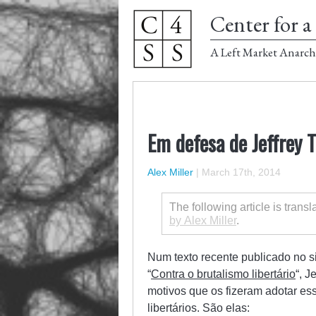
Center for a 
A Left Market Anarch
Em defesa de Jeffrey 
Alex Miller
|
March 17th, 2014
The following article is trans
by Alex Miller
.
Num texto recente publicado no s
“
Contra o brutalismo libertário
“, J
motivos que os fizeram adotar ess
libertários. São elas: