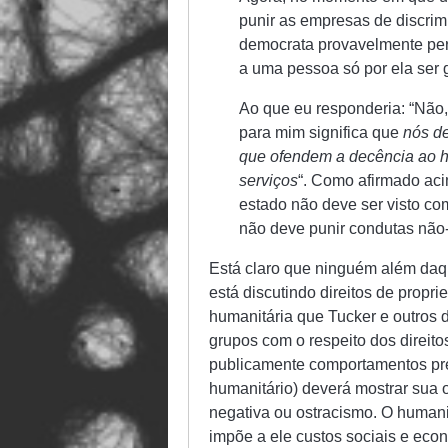
punir as empresas de discrim
democrata provavelmente per
a uma pessoa só por ela ser 
Ao que eu responderia: “Não
para mim significa que
nós d
que ofendem a decência ao h
serviços
“. Como afirmado acim
estado não deve ser visto com
não deve punir condutas não-
Está claro que ninguém além daqu
está discutindo direitos de propr
humanitária que Tucker e outros 
grupos com o respeito dos direit
publicamente comportamentos prec
humanitário) deverá mostrar sua o
negativa ou ostracismo. O humanit
impõe a ele custos sociais e econ