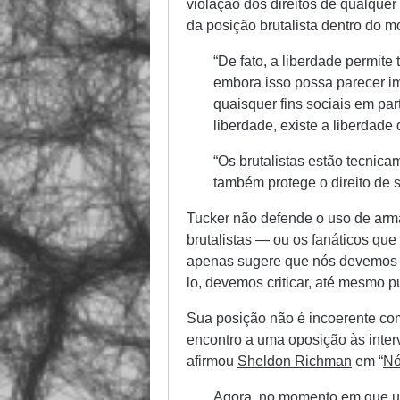
violação dos direitos de qualquer
da posição brutalista dentro do mo
“De fato, a liberdade permite 
embora isso possa parecer im
quaisquer fins sociais em par
liberdade, existe a liberdade 
“Os brutalistas estão tecnica
também protege o direito de s
Tucker não defende o uso de arma
brutalistas — ou os fanáticos qu
apenas sugere que nós devemos ab
lo, devemos criticar, até mesmo p
Sua posição não é incoerente com
encontro a uma oposição às inte
afirmou
Sheldon Richman
em “
Nó
Agora, no momento em que um