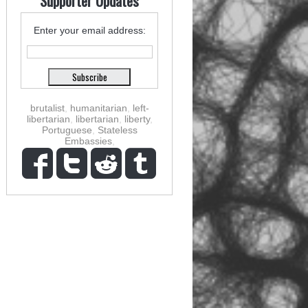
Supporter Updates
Enter your email address:
brutalist
,
humanitarian
,
left-
libertarian
,
libertarian
,
liberty
,
Portuguese
,
Stateless
Embassies
,