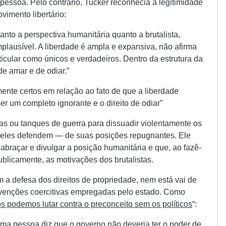
 pessoa. Pelo contrário, Tucker reconhecia a legitimidade
vimento libertário:
tanto a perspectiva humanitária quanto a brutalista,
plausível. A liberdade é ampla e expansiva, não afirma
ticular como únicos e verdadeiros. Dentro da estrutura da
de amar e de odiar.”
mente certos em relação ao fato de que a liberdade
er um completo ignorante e o direito de odiar”
s ou tanques de guerra para dissuadir violentamente os
e eles defendem — de suas posições repugnantes. Ele
raçar e divulgar a posição humanitária e que, ao fazê-
ublicamente, as motivações dos brutalistas.
 a defesa dos direitos de propriedade, nem está vai de
rvenções coercitivas empregadas pelo estado. Como
s podemos lutar contra o preconceito sem os políticos
“:
a pessoa diz que o governo não deveria ter o poder de