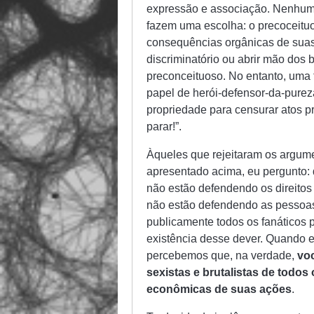
expressão e associação. Nenhuma 
fazem uma escolha: o precoceitu
consequências orgânicas de suas
discriminatório ou abrir mão dos 
preconceituoso. No entanto, uma 
papel de herói-defensor-da-pureza-
propriedade para censurar atos p
parar!”.
Àqueles que rejeitaram os argum
apresentado acima, eu pergunto:
não estão defendendo os direitos
não estão defendendo as pessoas
publicamente todos os fanático
existência desse dever. Quando 
percebemos que, na verdade,
vo
sexistas e brutalistas de todos
econômicas de suas ações
.