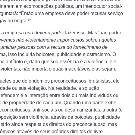
inarem em acomodações públicas, um interlocutor social-
guntará: “Então uma empresa deve poder recusar serviço
gay ou negra?”.
, a empresa
não deveria poder
fazer isso. Mas ‘não poder’
evemos não-violentamente impor custos sobre aqueles
umilhar pessoas com a recusa do fornecimento de
a, isso incluiria boicotes, publicidade e ostracismo. O
o antídoto e, dado que sua essência é a violência, ele
violentas, não importa o quão inaceitáveis elas sejam.
eles que defendem os preconceituosos, brutalistas, etc,
iedade ou sua violação. Na realidade, a solução
defendem é a interação entre dois ou mais indivíduos ou
os de propriedade de cada um. Quando uma parte exibe
onceituosos, anti-sociais ou desumanizantes, a outra (o
posição sem violência, através de boicotes, publicidade
ário ainda respeita os direitos do preconceituoso, mas
ômicos através de seus próprios direitos de livre