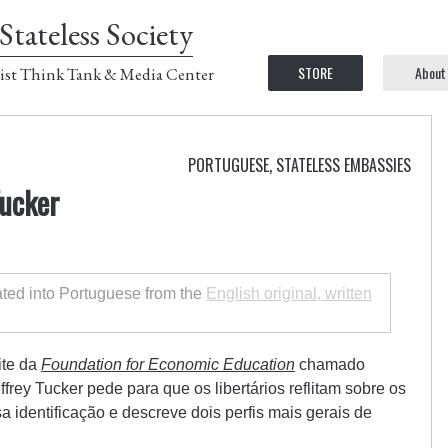
Stateless Society
STORE
About
ist Think Tank & Media Center
PORTUGUESE
,
STATELESS EMBASSIES
Tucker
lated into Portuguese from the
English original, written
ite da
Foundation for Economic Education
chamado
effrey Tucker pede para que os libertários reflitam sobre os
a identificação e descreve dois perfis mais gerais de