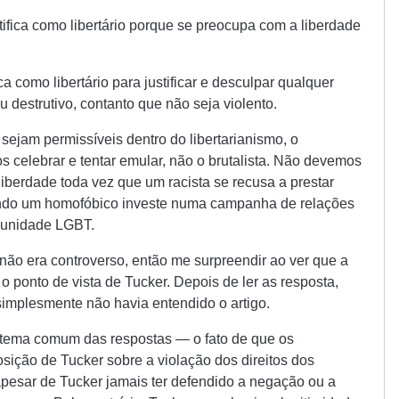
tifica como libertário porque se preocupa com a liberdade
ica como libertário para justificar e desculpar qualquer
 destrutivo, contanto que não seja violento.
ejam permissíveis dentro do libertarianismo, o
 celebrar e tentar emular, não o brutalista. Não devemos
liberdade toda vez que um racista se recusa a prestar
ando um homofóbico investe numa campanha de relações
munidade LGBT.
ão era controverso, então me surpreendir ao ver que a
 o ponto de vista de Tucker. Depois de ler as resposta,
simplesmente não havia entendido o artigo.
o tema comum das respostas — o fato de que os
sição de Tucker sobre a violação dos direitos dos
 apesar de Tucker jamais ter defendido a negação ou a