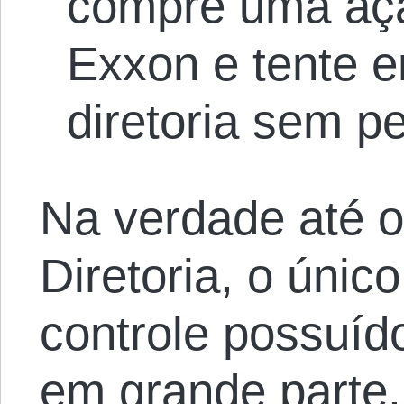
compre uma açã
Exxon e tente e
diretoria sem p
Na verdade até o 
Diretoria, o único
controle possuído
em grande parte,