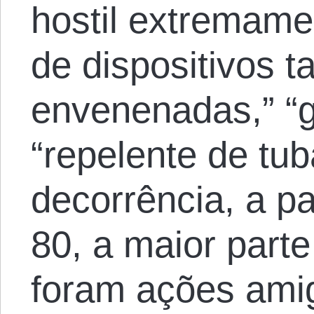
hostil extremamen
de dispositivos t
envenenadas,” “g
“repelente de tu
decorrência, a pa
80, a maior part
foram ações amig