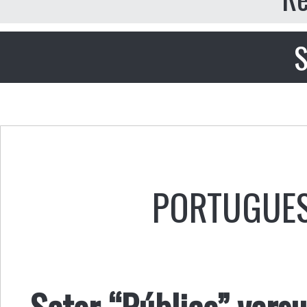
S
PORTUGUE
Setor “Público” versu