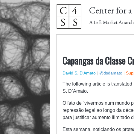
Center for a 
A Left Market Anarch
Capangas da Classe C
David S. D'Amato
|
@dsdamato
|
Supp
The following article is translate
S. D’Amato
.
O fato de “vivermos num mundo po
repressão legal ao longo da déc
para justificar aumento ilimitado 
Esta semana, noticiando os prote