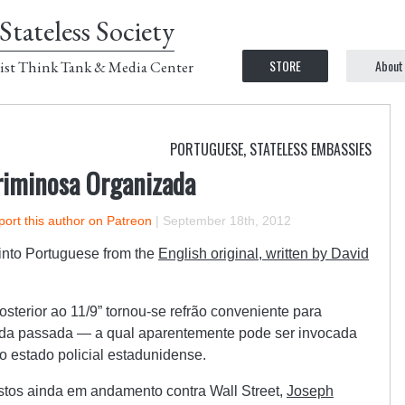
Stateless Society
STORE
About
ist Think Tank & Media Center
PORTUGUESE
,
STATELESS EMBASSIES
riminosa Organizada
ort this author on Patreon
|
September 18th, 2012
d into Portuguese from the
English original, written by David
sterior ao 11/9” tornou-se refrão conveniente para
ada passada — a qual aparentemente pode ser invocada
do estado policial estadunidense.
stos ainda em andamento contra Wall Street,
Joseph