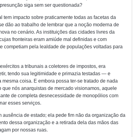
al presunção siga sem ser questionada?
 tem impacto sobre praticamente todas as facetas da
 se dão ao trabalho de lembrar que a noção moderna de
ova no cenário. As instituições das cidades livres da
cujas fronteiras eram amiúde mal definidas e com
te competiam pela lealdade de populações voltadas para
xércitos a tribunais a coletores de impostos, era
ir, tendo sua legitimidade e primazia testadas — e
a mesma coisa. E embora possa ter-se tratado de nada
 que nós anarquistas de mercado visionamos, aquele
igante de completa desnecessidade de monopólios com
nar esses serviços.
sim ausência de estado; ela pede fim não da organização da
ento dessa organização e a retirada dela das mãos das
agam por nossas ruas.