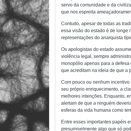
servo da comunidade e da civiliz
que nos espreita ameaçadoramente
Contudo, apesar de todas as tradi
essa visão do estado é de longe 
representações do anarquista típi
Os apologistas do estado assume
violência legal, sempre administr
monopólio apenas para a defesa 
que acreditam na ideia de que a po
Com pouco ou nenhum incentivo p
seu próprio enriquecimento, a cl
melhores intenções. Enquanto, em
alertam de que a ninguém deveria
esferas da vida humana como terri
Entre esses importantes papéis e
presumivelmente algo que só pode