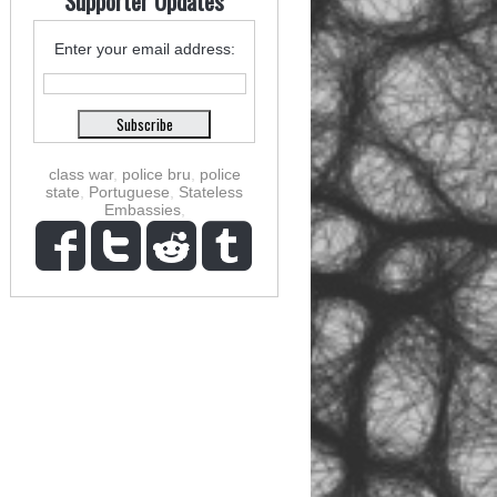
Supporter Updates
Enter your email address:
class war
,
police bru
,
police
state
,
Portuguese
,
Stateless
Embassies
,