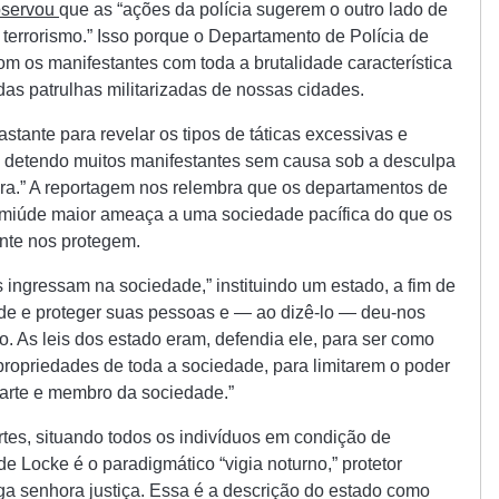
bservou
que as “ações da polícia sugerem o outro lado de
 terrorismo.” Isso porque o Departamento de Polícia de
 os manifestantes com toda a brutalidade característica
s patrulhas militarizadas de nossas cidades.
tante para revelar os tipos de táticas excessivas e
, detendo muitos manifestantes sem causa sob a desculpa
ra.” A reportagem nos relembra que os departamentos de
 amiúde maior ameaça a uma sociedade pacífica do que os
nte nos protegem.
ingressam na sociedade,” instituindo um estado, a fim de
de e proteger suas pessoas e — ao dizê-lo — deu-nos
 As leis dos estado eram, defendia ele, para ser como
propriedades de toda a sociedade, para limitarem o poder
arte e membro da sociedade.”
rtes, situando todos os indivíduos em condição de
de Locke é o paradigmático “vigia noturno,” protetor
ga senhora justiça. Essa é a descrição do estado como