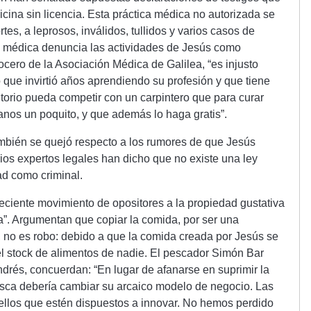
ina sin licencia. Esta práctica médica no autorizada se
es, a leprosos, inválidos, tullidos y varios casos de
a médica denuncia las actividades de Jesús como
cero de la Asociación Médica de Galilea, “es injusto
que invirtió años aprendiendo su profesión y que tiene
ltorio pueda competir con un carpintero que para curar
anos un poquito, y que además lo haga gratis”.
bién se quejó respecto a los rumores de que Jesús
rios expertos legales han dicho que no existe una ley
ad como criminal.
eciente movimiento de opositores a la propiedad gustativa
ía”. Argumentan que copiar la comida, por ser una
, no es robo: debido a que la comida creada por Jesús se
el stock de alimentos de nadie. El pescador Simón Bar
drés, concuerdan: “En lugar de afanarse en suprimir la
pesca debería cambiar su arcaico modelo de negocio. Las
llos que estén dispuestos a innovar. No hemos perdido