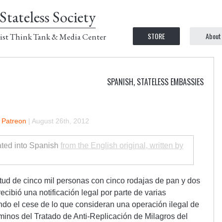
Stateless Society
STORE
About
ist Think Tank & Media Center
SPANISH
,
STATELESS EMBASSIES
n Patreon
|
August 26th, 2012
lated into Spanish
from the English original, written by
tud de cinco mil personas con cinco rodajas de pan y dos
cibió una notificación legal por parte de varias
ndo el cese de lo que consideran una operación ilegal de
rminos del Tratado de Anti-Replicación de Milagros del