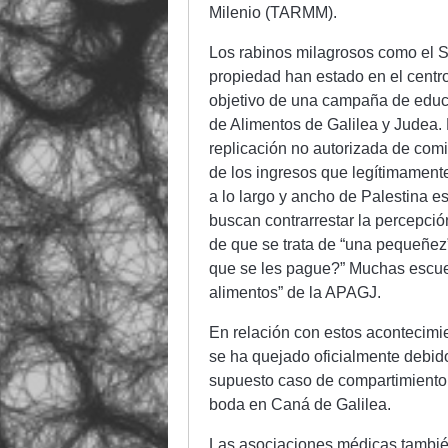
Milenio (TARMM).
Los rabinos milagrosos como el S
propiedad han estado en el centro
objetivo de una campaña de educa
de Alimentos de Galilea y Judea.
replicación no autorizada de comi
de los ingresos que legítimament
a lo largo y ancho de Palestina 
buscan contrarrestar la percepci
de que se trata de “una pequeñe
que se les pague?” Muchas escuel
alimentos” de la APAGJ.
En relación con estos acontecimie
se ha quejado oficialmente debid
supuesto caso de compartimiento i
boda en Caná de Galilea.
Las asociaciones médicas tambié