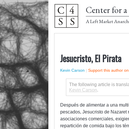
Center for a 
A Left Market Anarch
Jesucristo, El Pirata
Kevin Carson
|
Support this author o
The following article is trans
Kevin Carson
.
Después de alimentar a una multi
pescados, Jesucristo de Nazaret re
asociaciones comerciales, exigie
repartición de comida bajo los té