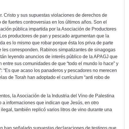
r. Cristo y sus supuestas violaciones de derechos de
 de fuertes controversias en los últimos años. Son el
ción pública impartida por la Asociación de Productores
 Los productores de pan y pescado argumentan que la
da es lo mismo que robar porque ésta los priva de parte
e les corresponden. Rabinos simpatizantes de sinagogas
están leyendo anuncios de interés público de la APAGJ que
ón entre sus comunidades de que “todo el mundo lo hace” y
z”: “Es que acaso los panaderos y pescadores no merecen
as de Torah han adoptado el currículum “anti robo de
ntos, la Asociación de la Industria del Vino de Palestina
o a informaciones que indican que Jesús, en otro
legal, también replicó varios litros de vino durante una
n han señalado supuestas declaraciones de testigos que