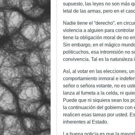
supuesto, las leyes no son más qu
letal de las armas, pero en el cas
Nadie tiene el “derecho”, en circ
violencia a alguien para controla
tiene la obligación moral de no 
Sin embargo, en el mágico mundo 
politicuchos, esa intromisión no s
convivencia. Tal es la naturaleza 
Así, al votar en las elecciones, u
comportamiento inmoral e indefend
señor o señora votante, no es ust
lanza al fumeta a la celda, ni qu
Puede que ni siquiera sean los po
la continuación del gobierno con
realicen esas tareas por usted. Es
inherentes al Estado.
La buena noticia es que la mayorí