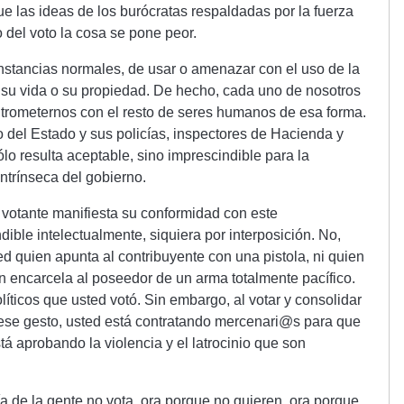
e las ideas de los burócratas respaldadas por la fuerza
o del voto la cosa se pone peor.
unstancias normales, de usar o amenazar con el uso de la
r su vida o su propiedad. De hecho, cada uno de nosotros
entrometernos con el resto de seres humanos de esa forma.
del Estado y sus policías, inspectores de Hacienda y
ólo resulta aceptable, sino imprescindible para la
intrínseca del gobierno.
n votante manifiesta su conformidad con este
ible intelectualmente, siquiera por interposición. No,
ed quien apunta al contribuyente con una pistola, ni quien
ien encarcela al poseedor de un arma totalmente pacífico.
líticos que usted votó. Sin embargo, al votar y consolidar
 ese gesto, usted está contratando mercenari@s para que
tá aprobando la violencia y el latrocinio que son
a de la gente no vota, ora porque no quieren, ora porque