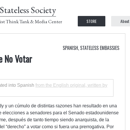
Stateless Society
STORE
About
ist Think Tank & Media Center
SPANISH
,
STATELESS EMBASSIES
e No Votar
lated into Spanish
from the English original, written by
y y un cúmulo de distintas razones han resultado en una
e elecciones a senadores para el Senado estadounidense
me, después de tanto tiempo siendo anarquista, de la
el “derecho” a votar como si fuera una prerrogativa. Por