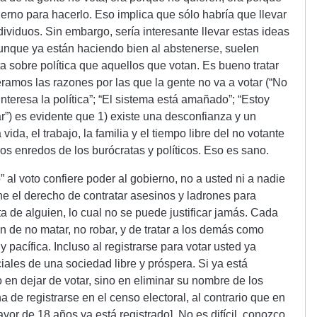
bierno para hacerlo. Eso implica que sólo habría que llevar
ividuos. Sin embargo, sería interesante llevar estas ideas
unque ya están haciendo bien al abstenerse, suelen
a sobre política que aquellos que votan. Es bueno tratar
eramos las razones por las que la gente no va a votar (“No
nteresa la política”; “El sistema está amañado”; “Estoy
”) es evidente que 1) existe una desconfianza y un
vida, el trabajo, la familia y el tiempo libre del no votante
os enredos de los burócratas y políticos. Eso es sano.
 al voto confiere poder al gobierno, no a usted ni a nadie
e el derecho de contratar asesinos y ladrones para
a de alguien, lo cual no se puede justificar jamás. Cada
ón de no matar, no robar, y de tratar a los demás como
y pacífica. Incluso al registrarse para votar usted ya
iales de una sociedad libre y próspera. Si ya está
 en dejar de votar, sino en eliminar su nombre de los
 de registrarse en el censo electoral, al contrario que en
r de 18 años ya está registrado]. No es difícil, conozco