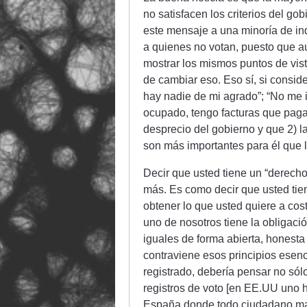
no satisfacen los criterios del go
este mensaje a una minoría de ind
a quienes no votan, puesto que a
mostrar los mismos puntos de vist
de cambiar eso. Eso sí, si consid
hay nadie de mi agrado”; “No me i
ocupado, tengo facturas que pagar
desprecio del gobierno y que 2) la 
son más importantes para él que l
Decir que usted tiene un “derecho”
más. Es como decir que usted tien
obtener lo que usted quiere a cost
uno de nosotros tiene la obligaci
iguales de forma abierta, honesta 
contraviene esos principios esenc
registrado, debería pensar no sólo
registros de voto [en EE.UU uno ha
España donde todo ciudadano mayo