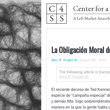
Center for a 
A Left Market Anarch
La Obligación Moral d
Alex R. Knight III
|
August 4th, 2012
The following article is trans
Alex R. Knight III
.
El reciente deceso de Ted Kenned
especie de “campaña especial” d
y demás filfa. Sigo sorprendiéndo
manera en la que la gente habla d