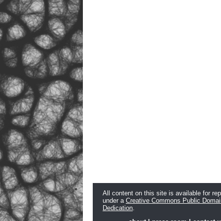
All content on this site is available for re
under a
Creative Commons Public Domai
Dedication
.