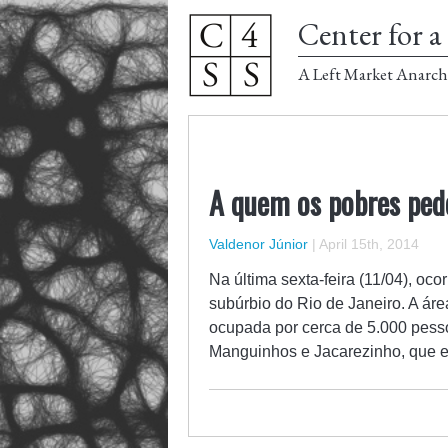
Center for a 
A Left Market Anarch
A quem os pobres ped
Valdenor Júnior
|
April 15th, 2014
Na última sexta-feira (11/04), oc
subúrbio do Rio de Janeiro. A áre
ocupada por cerca de 5.000 pesso
Manguinhos e Jacarezinho, que 