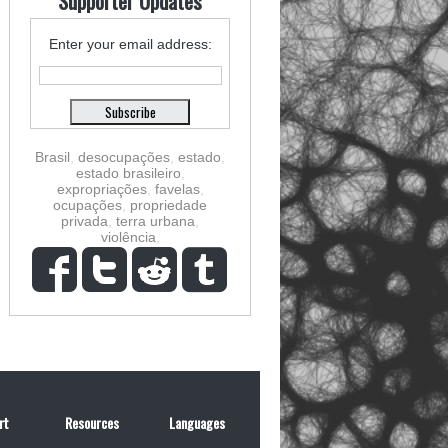
Supporter Updates
Enter your email address:
Brasil
,
desocupações
,
estado
,
estado brasileiro
,
expropriações
,
favelas
,
ocupações
,
propriedade
privada
,
terra urbana
,
violência
,
rt
Resources
Languages