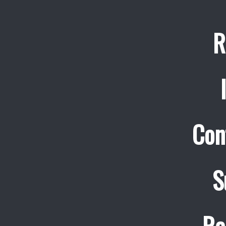
R
Con
S
Re