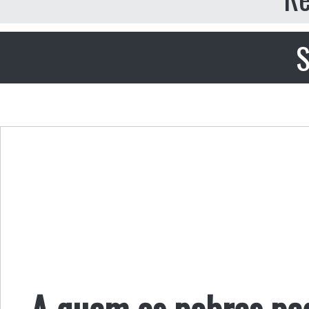
S
A quem os pobres pe