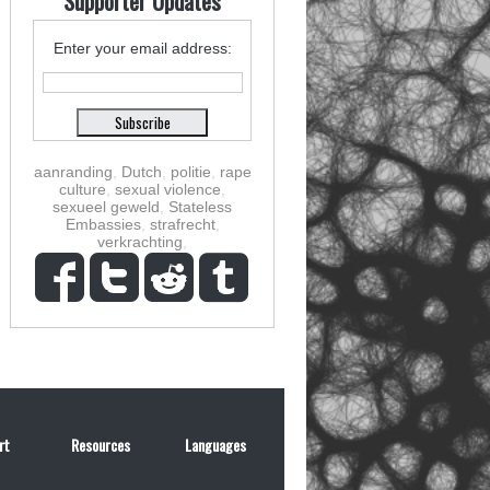
Supporter Updates
Enter your email address:
aanranding
,
Dutch
,
politie
,
rape
culture
,
sexual violence
,
sexueel geweld
,
Stateless
Embassies
,
strafrecht
,
verkrachting
,
rt
Resources
Languages