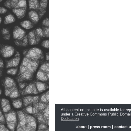
All content on this site is available for re
under a
Creative Commons Public Domai
Dedication
.
about
|
press room
|
contact 