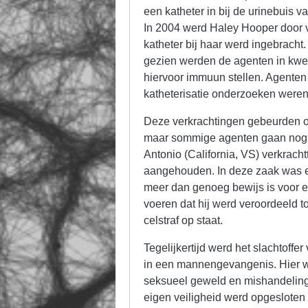
een katheter in bij de urinebuis v
In 2004 werd Haley Hooper door v
katheter bij haar werd ingebracht
gezien werden de agenten in kwes
hiervoor immuun stellen. Agenten
katheterisatie onderzoeken weren 
Deze verkrachtingen gebeurden o
maar sommige agenten gaan nog ee
Antonio (California, VS) verkracht
aangehouden. In deze zaak was 
meer dan genoeg bewijs is voor e
voeren dat hij werd veroordeeld t
celstraf op staat.
Tegelijkertijd werd het slachtoffe
in een mannengevangenis. Hier we
seksueel geweld en mishandeling. 
eigen veiligheid werd opgesloten 