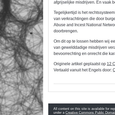
afgrijselijke misdrijven. En vaak 
Tegelijkertijd is het rechtssystee
van verkrachtingen die door bur
Abuse and Incest National Networ
doorbrengen.
Om dit op te lossen hebben wij e
van gewelddadige misdrijven vera
bevoorrechting en onrecht die kar
Originele artikel geplaatst op
12 
Vertaald vanuit het Engels door:
C
All content on this site is available for re
under a
Creative Commons Public Domai