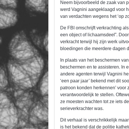
Neem bijvoorbeeld de zaak van po
werd Vagnini aangeklaagd voor het
van verdachten wegens het ‘op zoe
De FBI omschrijft verkrachting al
een object of lichaamsdeel”. Door
verkracht terwijl hij zijn werk uit
bloedingen die meerdere dagen d
In plaats van het beschermen van
beschermen en te assisteren. In 
andere agenten terwijl Vagnini he
‘een paar jaar’ bekend met dit soo
patroon konden herkennen’ voor 
verantwoordelijk te stellen. Oftew
ze moesten wachten tot ze iets de
serieverkrachter was.
Dit verhaal is verschrikkelijk ma
is het bekend dat de politie kathe