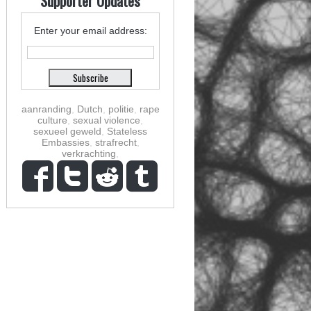
Supporter Updates
Enter your email address:
aanranding
,
Dutch
,
politie
,
rape
culture
,
sexual violence
,
sexueel geweld
,
Stateless
Embassies
,
strafrecht
,
verkrachting
,