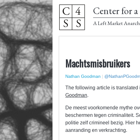
Center for a 
A Left Market Anarch
Machtsmisbruikers
Nathan Goodman
|
@NathanPGood
The following article is translated
Goodman
.
De meest voorkomende mythe over de
beschermen tegen criminaliteit. 
politie zelf crimineel bezig. Hier h
aanranding en verkrachting.