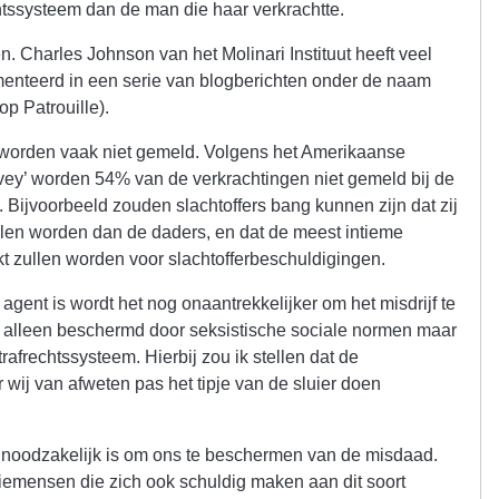
htssysteem dan de man die haar verkrachtte.
n. Charles Johnson van het Molinari Instituut heeft veel
enteerd in een serie van blogberichten onder de naam
op Patrouille).
worden vaak niet gemeld. Volgens het Amerikaanse
rvey’ worden 54% van de verkrachtingen niet gemeld bij de
n. Bijvoorbeeld zouden slachtoffers bang kunnen zijn dat zij
len worden dan de daders, en dat de meest intieme
kt zullen worden voor slachtofferbeschuldigingen.
gent is wordt het nog onaantrekkelijker om het misdrijf te
t alleen beschermd door seksistische sociale normen maar
trafrechtssysteem. Hierbij zou ik stellen dat de
wij van afweten pas het tipje van de sluier doen
ie noodzakelijk is om ons te beschermen van de misdaad.
litiemensen die zich ook schuldig maken aan dit soort