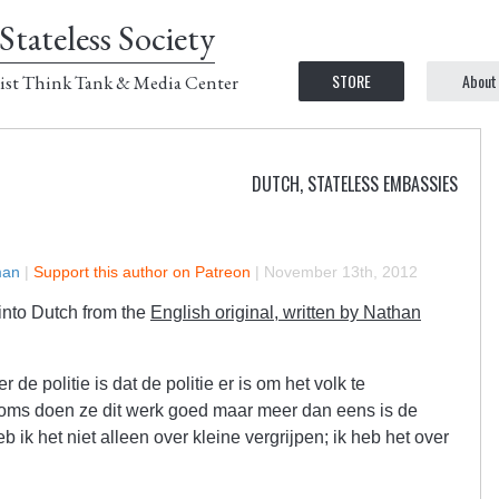
Stateless Society
STORE
About
ist Think Tank & Media Center
DUTCH
,
STATELESS EMBASSIES
man
|
Support this author on Patreon
|
November 13th, 2012
 into Dutch from the
English original, written by Nathan
 politie is dat de politie er is om het volk te
Soms doen ze dit werk goed maar meer dan eens is de
eb ik het niet alleen over kleine vergrijpen; ik heb het over