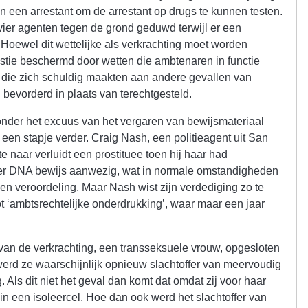
an een arrestant om de arrestant op drugs te kunnen testen.
ier agenten tegen de grond geduwd terwijl er een
. Hoewel dit wettelijke als verkrachting moet worden
tie beschermd door wetten die ambtenaren in functie
 die zich schuldig maakten aan andere gevallen van
bevorderd in plaats van terechtgesteld.
nder het excuus van het vergaren van bewijsmateriaal
n stapje verder. Craig Nash, een politieagent uit San
te naar verluidt een prostituee toen hij haar had
er DNA bewijs aanwezig, wat in normale omstandigheden
en veroordeling. Maar Nash wist zijn verdediging zo te
ot ‘ambtsrechtelijke onderdrukking’, waar maar een jaar
r van de verkrachting, een transseksuele vrouw, opgesloten
rd ze waarschijnlijk opnieuw slachtoffer van meervoudig
Als dit niet het geval dan komt dat omdat zij voor haar
in een isoleercel. Hoe dan ook werd het slachtoffer van