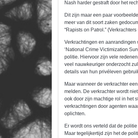
Nash harder gestraft door het rec
Dit zijn maar een paar voorbeelde
meer van dit soort zaken gedocum
“Rapists on Patrol.” (Verkrachters 
Verkrachtingen en aanrandingen 
‘National Crime Victimization Su
politie. Hiervoor zijn vele redene
veel nauwkeuriger onderzocht zul
details van hun privéleven gebrui
Maar wanneer de verkrachter een a
melden. De verkrachter wordt nie
ook door zijn machtige rol in het s
verkrachtingen door agenten waar 
oplichten.
Er wordt ons verteld dat de polit
Maar tegelijkertijd zijn het de po