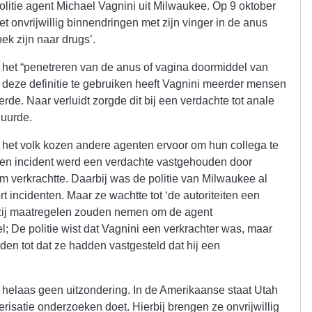
litie agent Michael Vagnini uit Milwaukee. Op 9 oktober
 onvrijwillig binnendringen met zijn vinger in de anus
k zijn naar drugs’.
s het “penetreren van de anus of vagina doormiddel van
 deze definitie te gebruiken heeft Vagnini meerder mensen
voerde. Naar verluidt zorgde dit bij een verdachte tot anale
uurde.
 het volk kozen andere agenten ervoor om hun collega te
een incident werd een verdachte vastgehouden door
m verkrachtte. Daarbij was de politie van Milwaukee al
rt incidenten. Maar ze wachtte tot ‘de autoriteiten een
zij maatregelen zouden nemen om de agent
el; De politie wist dat Vagnini een verkrachter was, maar
den tot dat ze hadden vastgesteld dat hij een
ar helaas geen uitzondering. In de Amerikaanse staat Utah
terisatie onderzoeken doet. Hierbij brengen ze onvrijwillig