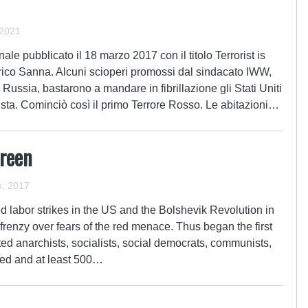
 2021
le pubblicato il 18 marzo 2017 con il titolo Terrorist is
ico Sanna. Alcuni scioperi promossi dal sindacato IWW,
n Russia, bastarono a mandare in fibrillazione gli Stati Uniti
sta. Cominciò così il primo Terrore Rosso. Le abitazioni…
Green
, 2017
 labor strikes in the US and the Bolshevik Revolution in
frenzy over fears of the red menace. Thus began the first
d anarchists, socialists, social democrats, communists,
ided and at least 500…