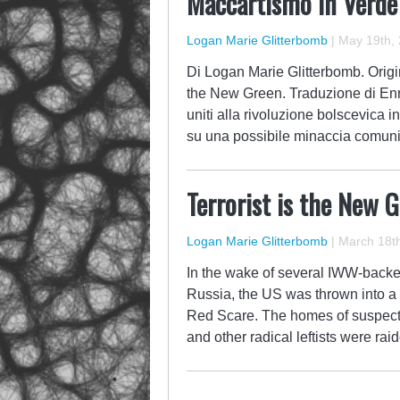
Maccartismo in Verde
Logan Marie Glitterbomb
|
May 19th,
Di Logan Marie Glitterbomb. Origina
the New Green. Traduzione di Enr
uniti alla rivoluzione bolscevica i
su una possibile minaccia comuni
Terrorist is the New 
Logan Marie Glitterbomb
|
March 18th
In the wake of several IWW-backed
Russia, the US was thrown into a 
Red Scare. The homes of suspecte
and other radical leftists were ra