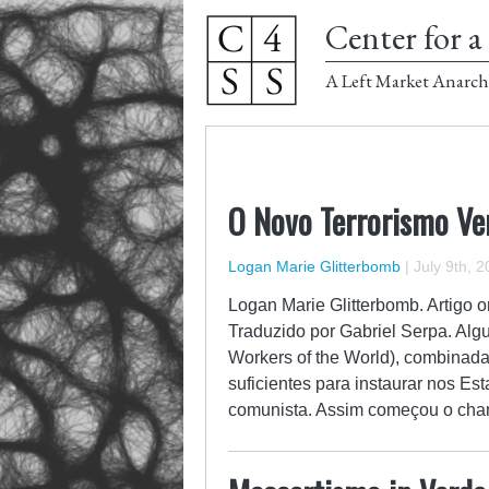
Center for a 
A Left Market Anarch
O Novo Terrorismo Ve
Logan Marie Glitterbomb
|
July 9th, 
Logan Marie Glitterbomb. Artigo o
Traduzido por Gabriel Serpa. Alg
Workers of the World), combinad
suficientes para instaurar nos 
comunista. Assim começou o ch