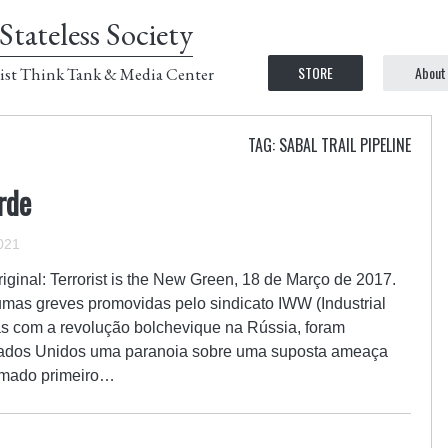
Stateless Society
STORE
About
ist Think Tank & Media Center
TAG: SABAL TRAIL PIPELINE
rde
2021
riginal: Terrorist is the New Green, 18 de Março de 2017.
umas greves promovidas pelo sindicato IWW (Industrial
as com a revolução bolchevique na Rússia, foram
Estados Unidos uma paranoia sobre uma suposta ameaça
amado primeiro…