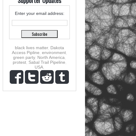
Supporter Updates
Enter your email address:
black lives matter
,
Dakota
Access Pipline
,
environment
,
green party
,
North America
,
protest
,
Sabal Trail Pipeline
,
USA
,