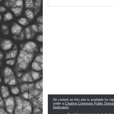
All content on this site is available for re
under a
Creative Commons Public Domai
Dedication
.