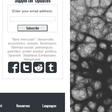
Supporter Updates
Enter your email address:
"libre mercado"
,
desarrollo
económico
,
estado
,
feminismo
,
libertad social
,
patriarquía
,
petróleo
,
poder estatal
,
política
,
Spanish
,
Stateless Embassies
,
Venezuela
,
rt
Resources
Languages