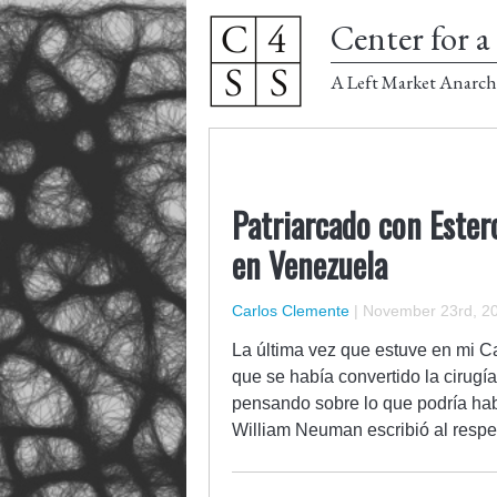
Center for a 
A Left Market Anarch
Patriarcado con Estero
en Venezuela
Carlos Clemente
|
November 23rd, 2
La última vez que estuve en mi C
que se había convertido la cirug
pensando sobre lo que podría habe
William Neuman escribió al resp