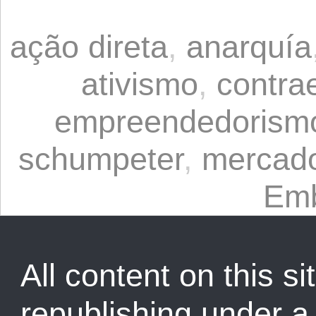
ação direta
,
anarquía
ativismo
,
contra
empreendedorism
schumpeter
,
mercad
Emb
All content on this sit
republishing under 