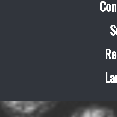
Con
S
Re
La