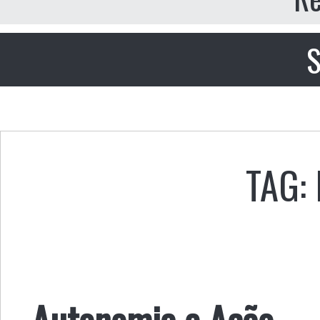
S
TAG:
Autonomia e Ação