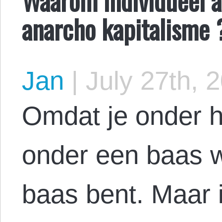
anarcho kapitalisme 
Jan
|
July 27th, 
Omdat je onder he
onder een baas we
baas bent. Maar i