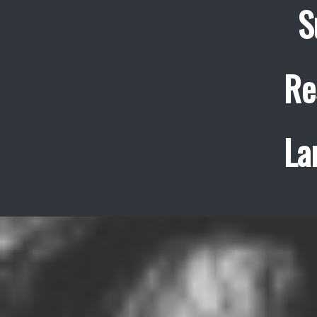
S
Re
La