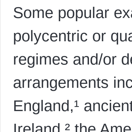
Some popular ex
polycentric or qu
regimes and/or d
arrangements in
England,¹ ancien
Ireland,² the Amer