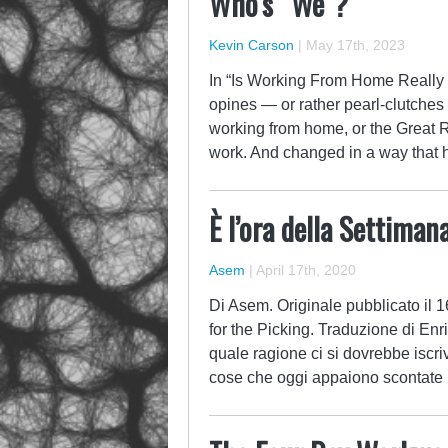
Who’s “We”?
Kevin Carson
|
May 17th, 2023
In “Is Working From Home Really 
opines — or rather pearl-clutches
working from home, or the Great R
work. And changed in a way that he
È l’ora della Settiman
Asem
|
April 17th, 2020
Di Asem. Originale pubblicato il 
for the Picking. Traduzione di En
quale ragione ci si dovrebbe iscriv
cose che oggi appaiono scontate