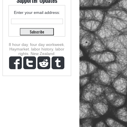
Supporter Updates
Enter your email address:
8 hour day
,
four day workweek
,
Haymarket
,
labor history
,
labor
rights
,
New Zealand
,