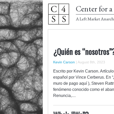
Center for a 
A Left Market Anarch
¿Quién es “nosotros”
Kevin Carson
|
August 8th, 2023
Escrito por Kevin Carson. Artícul
español por Vince Cerberus. En “
muro de pago aquí ), Steven Rattn
fenómeno conocido como el abando
Renuncia,…