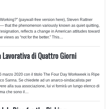
Working?” (paywall-free version here), Steven Rattner
 — that the phenomenon variously known as quiet quitting,
esignation, reflects a change in American attitudes toward
 views as “not for the better.” This…
a Lavorativa di Quattro Giorni
16 marzo 2020 con il titolo The Four Day Workweek is Ripe
rico Sanna. Se chiedete ad un anarco-sindacalista per
ere alla sua associazione, lui vi fornirà un lungo elenco di
 ma che sono il…