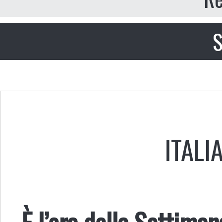
S
ITALI
È l’ora della Settima