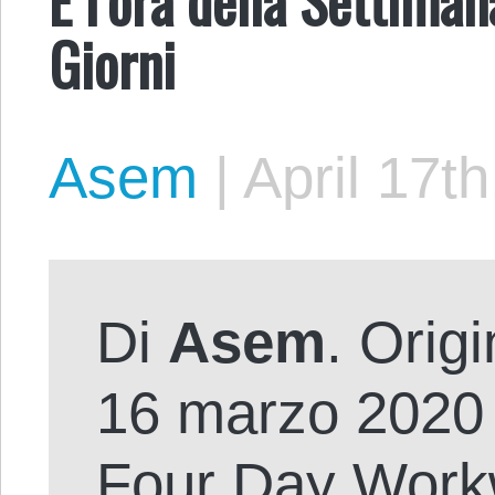
Giorni
Asem
|
April 17t
Di
Asem
. Origi
16 marzo 2020 c
Four Day Workw