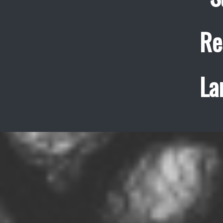
Re
La