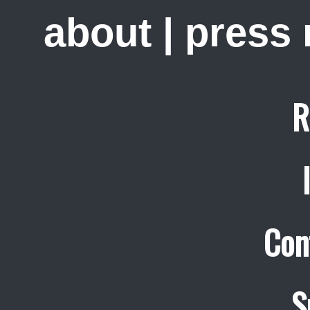
about
|
press
R
Con
S