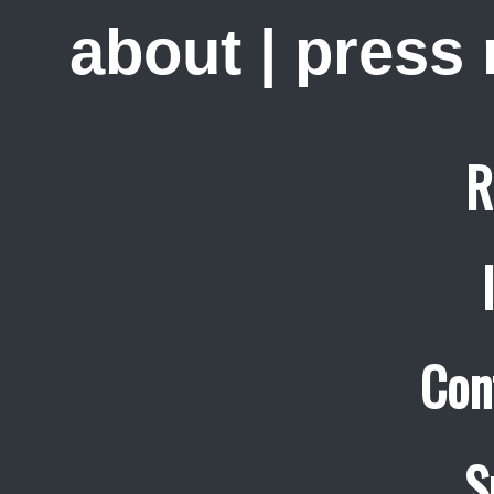
about
|
press
R
Con
S