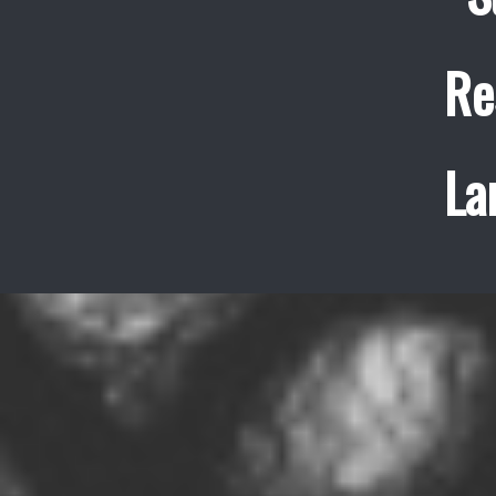
Re
La