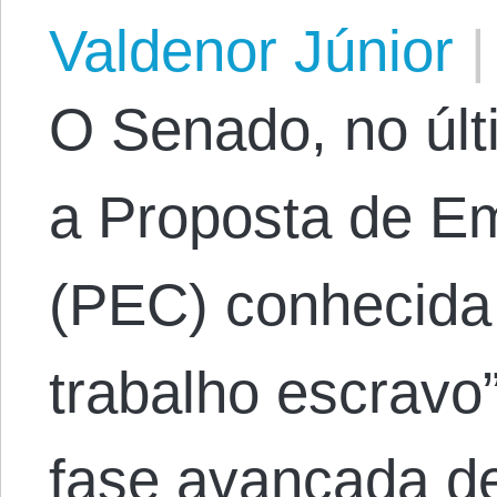
Valdenor Júnior
|
O Senado, no últ
a Proposta de E
(PEC) conhecid
trabalho escravo
fase avançada de