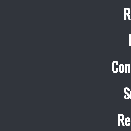
R
Con
S
Re