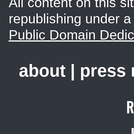
All content on this sit
republishing under 
Public Domain Dedic
about
|
press
R