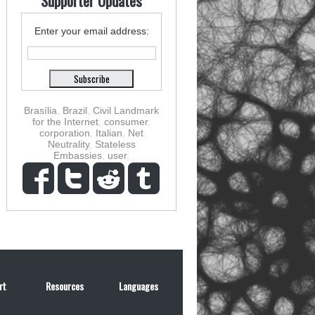
Supporter Updates
Enter your email address:
Brasília
,
Brazil
,
Civil Landmark
for the Internet
,
consumer
,
corporation
,
Italian
,
Net
Neutrality
,
Stateless
Embassies
,
user
,
rt
Resources
Languages