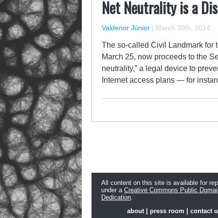
Net Neutrality is a Di
Valdenor Júnior
|
March 30th, 2014
The so-called Civil Landmark for 
March 25, now proceeds to the Sena
neutrality,” a legal device to prev
Internet access plans — for instan
All content on this site is available for re
under a
Creative Commons Public Domai
Dedication
.
about
|
press room
|
contact 