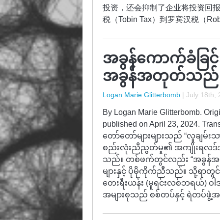
投资，还会抑制了企业将投资回报
税（Tobin Tax）到罗宾汉税（Rob
အခွန်ကောက်ခံခြင်းဆ
အခွန်အတုတ်သည် ခို
Logan Marie Glitterbomb
|
July 18th,
By Logan Marie Glitterbomb. Origi
published on April 23, 2024. Tra
တော်တော်များများသည် “လူချမ်းသာ
စည်းလုံးညီညွတ်မှု၏ အကျိုးရလဒ်အဖ
သည်။ တစ်ဖက်တွင်လည်း “အခွန်အတုတ
များနှင့် ပိုမိုကိုက်ညီသည်။ သို့ရာ
တေးရီးယန်း (မူရင်းလစ်ဘရယ်) ဝါဒ
အများစုသည် စစ်တပ်နှင့် ရဲတပ်ဖွဲ