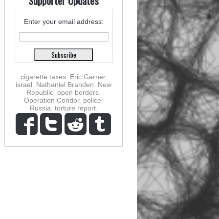
Supporter Updates
Enter your email address:
cigarette taxes
,
Eric Garner
,
israel
,
Nathaniel Branden
,
New
Republic
,
open borders
,
Operation Condor
,
police
,
Russia
,
torture report
,