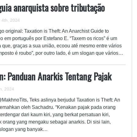
uia anarquista sobre tributação
4th, 2024
o original: Taxation is Theft: An Anarchist Guide to
do em português por Estefano E. “Taxem os ricos” é um
que, graças a sua união, ecoou até mesmo entre vários
mposto é roubo”, por outro lado, é um slogan que vários…
n: Panduan Anarkis Tentang Pajak
h, 2024
MakhnoTits, Teks aslinya berjudul Taxation is Theft: An
erjemahkan oleh Sachadru. “Kenakan pajak pada orang
erdengar dari kaum kiri, yang berkat persatuan kiri,
 orang yang mengaku sebagai anarkis. Di sisi lain,
h slogan yang banyak…