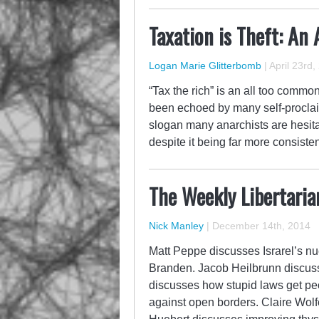
Taxation is Theft: An 
Logan Marie Glitterbomb
|
April 23rd,
“Tax the rich” is an all too common 
been echoed by many self-proclaime
slogan many anarchists are hesitant
despite it being far more consiste
The Weekly Libertaria
Nick Manley
|
December 14th, 2014
Matt Peppe discusses Israrel’s n
Branden. Jacob Heilbrunn discuss
discusses how stupid laws get pe
against open borders. Claire Wolf