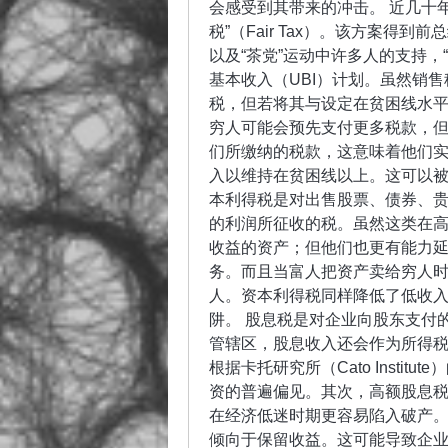
会感受到其带来的冲击。 近几十
税”（Fair Tax）。该方案得到前
以及“茶党”运动中许多人的支持
基本收入（UBI）计划。虽然销
税，但若将其与设定在贫困线水平
穷人可能会预先支付更多税款，但
们所缴纳的税款，这意味着他们实
入以维持在贫困线以上。这可以被
本利得税是对出售股票、债券、
的利润所征收的税。虽然这类在
收益的资产；但他们也更有能力
务。而且当富人把资产卖给穷人
人。资本利得税同样降低了低收
阱。 股息税是对企业向股东支付
管辖区，股息收入还会作为所得税
根据卡托研究所（Cato Insti
资的普遍偏见。其次，高额股息
在经济低迷时期更容易陷入破产
倾向于保留收益。这可能导致企业