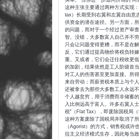
这种主张主要通过两种方式实现：所得
tax）长期受到右翼和左翼自由
供资金的潜在途径。另一方面，
的问题，而对于一个经过资产审
智。没错，大多数富人自己并不
只会让问题变得更糟，而不是在解
反，它们通过提高物价将税负转
重。又或者，它们会迁往税收更低
的加剧，结果依然是工人阶级首当其冲
对工人的伤害甚至更加直接。所
来自劳动；而薪资税本质上与个
还被拿去为那些大多数工人永远不
个人越贫穷，用于消费而非储蓄
入比例远高于富人。许多右翼人士
税”（Flat Tax），即废除国
这种方案废除了国税局并取消了
（Agorist）的方式，销售税
拉主义经济模式生存，因此每当