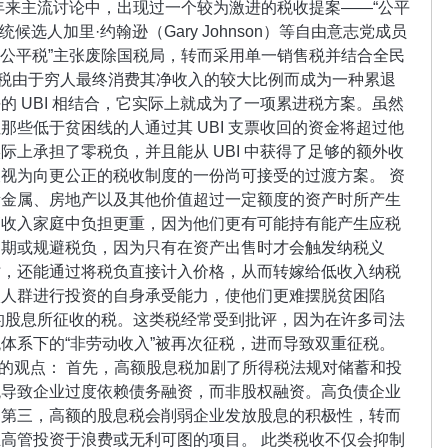
年来主流讨论中，出现过一个较为激进的税收提案——“公平
总统候选人加里·约翰逊（Gary Johnson）等自由意志党成员
，“公平税”主张废除国税局，转而采用单一销售税并结合全民
售税由于穷人最终消费其净收入的较大比例而成为一种累退
的 UBI 相结合，它实际上就成为了一项累进税方案。虽然
那些低于贫困线的人通过其 UBI 支票收回的资金将超过他
际上承担了零税负，并且能从 UBI 中获得了足够的额外收
视为向更公正的税收制度的一份尚可接受的过渡方案。 资
贵金属、房地产以及其他价值超过一定额度的资产时所产生
高收入家庭中负担更重，因为他们更有可能持有能产生应税
延期或规避税负，因为只有在资产出售时才会触发纳税义
时，还能通过将税负直接计入价格，从而转嫁给低收入纳税
入人群进行投资的自身承受能力，使他们更难摆脱贫困陷
的股息所征收的税。这类税经常受到批评，因为在许多司法
体系下的“非劳动收入”被再次征税，进而导致双重征税。
tute）的观点： 首先，高额股息税加剧了所得税法规对储蓄和投
税导致企业过度依赖债务融资，而非股权融资。高负债企业
。第三，高额的股息税会削弱企业发放股息的积极性，转而
高管投资于浪费或无利可图的项目。 此类税收不仅会抑制