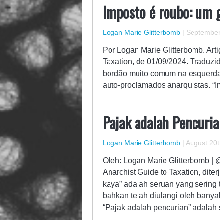
Imposto é roubo: um g
Logan Marie Glitterbomb
|
September 
Por Logan Marie Glitterbomb. Artig
Taxation, de 01/09/2024. Traduzi
bordão muito comum na esquerda 
auto-proclamados anarquistas. “I
Pajak adalah Pencuria
Logan Marie Glitterbomb
|
August 20t
Oleh: Logan Marie Glitterbomb | @
Anarchist Guide to Taxation, dit
kaya” adalah seruan yang sering t
bahkan telah diulangi oleh banyak
“Pajak adalah pencurian” adala