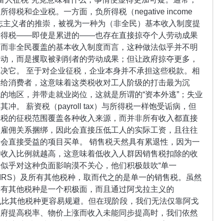
税和企业税。一方面，负所得税（negative income
意志主义者的推崇，被视为一种为（非全民）基本收入制度提
所得税——即使是累进的——也存在直接掠夺个人劳动成果
查而非全民覆盖的基本收入制度而言，这种做法似乎并不明
劳动，而是攫取被剥削者的劳动成果；但让政府掠夺更多，
决它。 至于对企业征税，企业本身并不承担这些税款。相
嫁给消费者，这意味着这类税收对工人阶级的打击最为沉
的地区，并带走就业岗位，这就是所谓的“资本外逃”；失业
。 薪资税（payroll tax）与所得税一样饱受诟病，但
得税的征税范围覆盖各种收入来源，而并非所有收入都直接
人雇佣关系捆绑，因此会直接压低工人的实际工资，且往往
会直接受益的项目买单。 销售税天然具有累退性，因为一
的收入比例就越高，这意味着低收入人群因销售税扣除的收
似乎对这种负面影响漠不关心，他们积极鼓吹“单一
税局（IRS）及所有其他税种，取而代之的是单一的销售税。虽然
所有其他税种是一个积极面，而且通过阿戈拉主义的
或许也比其他税种更容易规避。但在现阶段，我们无法仅靠阿戈
政府提高税率、物价上涨而收入未能同步提高时，我们依然