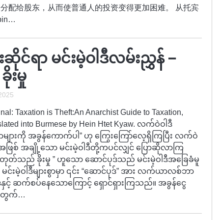
分配给股东，从而使普通人的投资变得更加困难。 从托宾
in…
ိုင်ရာ မင်းမဲ့ဝါဒီလမ်းညွှန် –
းမှု
 2025
nal: Taxation is Theft:An Anarchist Guide to Taxation,
nslated into Burmese by Hein Htet Kyaw. လက်ဝဲဝါဒီ
များကို အခွန်ကောက်ပါ” ဟု ကြွေးကြော်လေ့ရှိကြပြီး လက်ဝဲ
ြစ် အချို့သော မင်းမဲ့ဝါဒီတို့ကပင်လျှင် ပြောဆိုလာကြ
်သည် ခိုးမှု ” ဟူသော ဆောင်ပုဒ်သည် မင်းမဲ့ဝါဒီအခြေခံမူ
တွင် မင်းမဲ့ဝါဒီများစွာမှာ ၎င်း “ဆောင်ပုဒ်” အား လက်ယာလစ်ဘာ
နှင့် ဆက်စပ်နေသောကြောင့် ရှောင်ရှားကြသည်။ အခွန်ငွေ
့အတွက်…