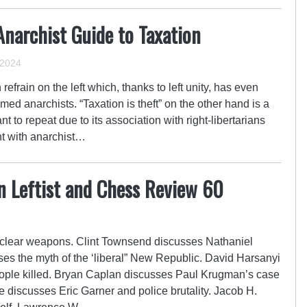
Anarchist Guide to Taxation
 2024
refrain on the left which, thanks to left unity, has even
d anarchists. “Taxation is theft” on the other hand is a
 to repeat due to its association with right-libertarians
nt with anarchist…
n Leftist and Chess Review 60
uclear weapons. Clint Townsend discusses Nathaniel
es the myth of the ‘liberal” New Republic. David Harsanyi
ople killed. Bryan Caplan discusses Paul Krugman’s case
e discusses Eric Garner and police brutality. Jacob H.