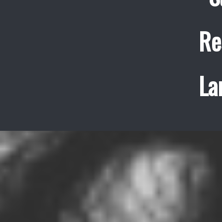
Re
La