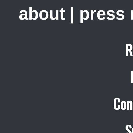
about
|
press
R
Con
S