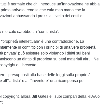
 tutti è normale che chi introduce un’innovazione ne abbia
primo arrivato, rendita che cala man mano che la
azioni abbassando i prezzi al livello dei costi di
ro mercato sarebbe un “comunista”.
 “proprietà intellettuale” è una contraddizione. La
ntalmente in conflitto con i principi di una vera proprietà
tà privata” può esistere solo violando i diritti sui beni
ntiscono un diritto di proprietà su beni materiali altrui. Ne
opyright o il brevetto.
e i presupposti alla base delle leggi sulla proprietà
re all’“artista” o all’“inventore” una ricompensa per
l copyright, allora Bill Gates e i suoi compari della RIAA o
ht.