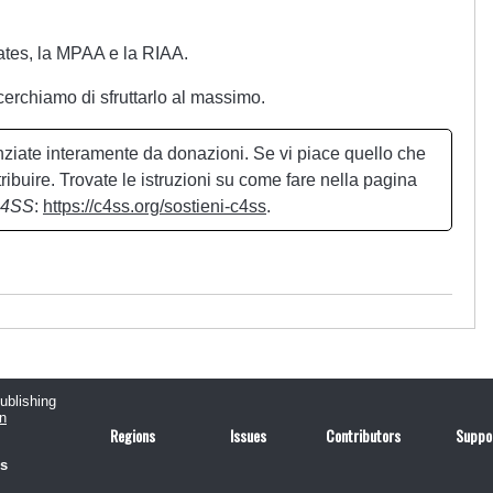
ates, la MPAA e la RIAA.
cerchiamo di sfruttarlo al massimo.
nziate interamente da donazioni. Se vi piace quello che
tribuire. Trovate le istruzioni su come fare nella pagina
C4SS
:
https://c4ss.org/sostieni-c4ss
.
publishing
n
Regions
Issues
Contributors
Suppo
us