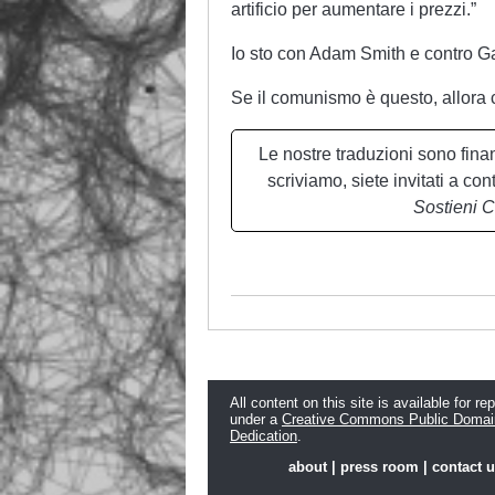
artificio per aumentare i prezzi.”
Io sto con Adam Smith e contro G
Se il comunismo è questo, allora 
Le nostre traduzioni sono fina
scriviamo, siete invitati a con
Sostieni 
All content on this site is available for re
under a
Creative Commons Public Domai
Dedication
.
about
|
press room
|
contact 