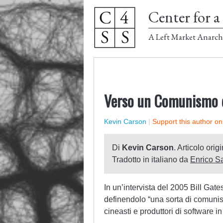
Center for a 
A Left Market Anarch
Verso un Comunismo 
Kevin Carson
|
Support this author o
Di
Kevin Carson
. Articolo orig
Tradotto in italiano da
Enrico S
In un’intervista del 2005 Bill Gat
definendolo “una sorta di comunism
cineasti e produttori di software in