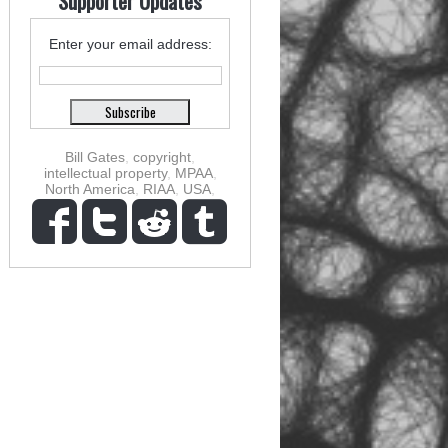
Supporter Updates
Enter your email address:
Bill Gates
,
copyright
,
intellectual property
,
MPAA
,
North America
,
RIAA
,
USA
,