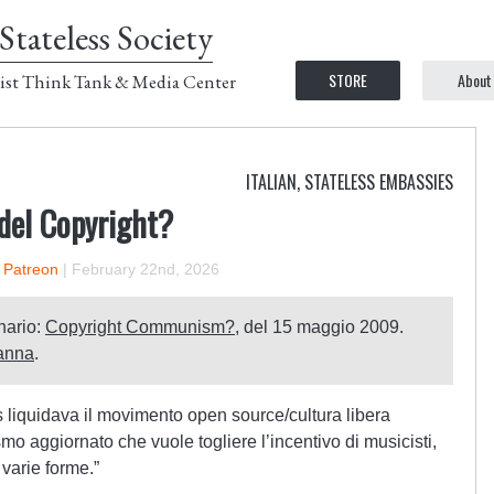
Stateless Society
STORE
About
ist Think Tank & Media Center
ITALIAN
,
STATELESS EMBASSIES
del Copyright?
n Patreon
|
February 22nd, 2026
inario:
Copyright Communism?
, del 15 maggio 2009.
anna
.
es liquidava il movimento open source/cultura libera
o aggiornato che vuole togliere l’incentivo di musicisti,
 varie forme.”