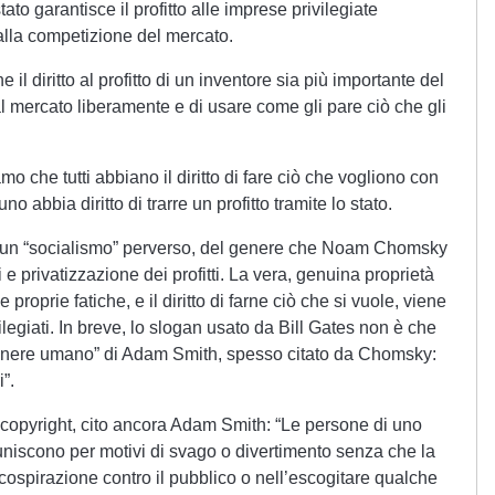
tato garantisce il profitto alle imprese privilegiate
lla competizione del mercato.
il diritto al profitto di un inventore sia più importante del
 al mercato liberamente e di usare come gli pare ciò che gli
o che tutti abbiano il diritto di fare ciò che vogliono con
o abbia diritto di trarre un profitto tramite lo stato.
ce un “socialismo” perverso, del genere che Noam Chomsky
 e privatizzazione dei profitti. La vera, genuina proprietà
le proprie fatiche, e il diritto di farne ciò che si vuole, viene
ilegiati. In breve, lo slogan usato da Bill Gates non è che
 genere umano” di Adam Smith, spesso citato da Chomsky:
i”.
l copyright, cito ancora Adam Smith: “Le persone di uno
niscono per motivi di svago o divertimento senza che la
cospirazione contro il pubblico o nell’escogitare qualche