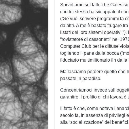
Sorvoliamo sul fatto che Gates sul
che lui stesso ha sviluppato il co
(“Se vuoi scrivere programmi la co
da altri. A me è bastato frugare tra
listati dei loro sistemi operativi.”
“rovistatore di cassonetti” nel 19
Computer Club per le diffuse viola
togliendo il pane dalla bocca (“mol
fiduciario multimilionario fin dalla
Ma lasciamo perdere quello che ha 
passate in paradiso.
Concentriamoci invece sull’oggett
garantire il profitto di chi lavora 
Il fatto è che, come notava l’anar
secolo fa, in assenza di privilegi
alla “socializzazione” dei benefici