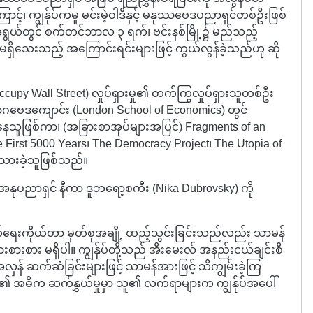
င့်၊ ကျွန်ုပ်ကမူ မင်းမဲ့ဝါဒီနှင့် မနုဿဗေဒပညာရှင်တစ်ဦးဖြစ်
ွယ်တွင် စက်တင်ဘာလ ၃ ရက်၊ ဗင်းနစ်မြို့၌ မည်သည့်
မရှိသေးသည့် အကြောင်းရင်းများဖြင့် ကွယ်လွန်ခဲ့သည်ဟု ဆို
upy Wall Street) လှုပ်ရှားမှု၏ တက်ကြွလှုပ်ရှားသူတစ်ဦး
ဘောဂဗေဒကျောင်း (London School of Economics) တွင်
သူဖြစ်ကာ၊ (အခြားစာအုပ်များအပြင်) Fragments of an
e First 5000 Years၊ The Democracy Project၊ The Utopia of
ရေးသားခဲ့သူဖြစ်သည်။
အနုပညာရှင် နီကာ ဒူဘရော့စကီး (Nika Dubrovsky) ကို
ယ်ရေးကိုယ်တာ မှတ်စုအချို့ ထည့်သွင်းခြင်းသည်လည်း သာမန်
းစားစား မရှိပါ။ ကျွန်ုပ်တို့သည် အီးမေးလ် အနည်းငယ်ချင်းစီ
လှန် ဆက်ဆံခြင်းများဖြင့် သာမန်အားဖြင့် သိကျွမ်းခဲ့ကြ
ို့၏ အဓိက ဆက်နွှယ်မှုမှာ သူ၏ လက်ရာများက ကျွန်ုပ်အပေါ်