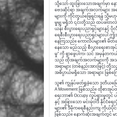
သို့သော် ထူးခြားသောအချက်မှာ နောက်
ဗေဒဆိုင်ရာ အချက်အလက်များ အ
များကို ကိုင်တွယ်ဖြေရှင်းရန် သို့မ
မှုမျှ မရှိဘဲ ၎င်းတို့သည် ထပ်ခ
ယန်း စီးပွားရေးပညာရှင်များနှင့
ရေစီးစီးပွားရေးပညာရှင်များပ
နေကြသည်။ ကောလိပ်များ၏ မိတ်ဆက်
နေသော မည်သည့် စီးပွားရေးစာအုပ်ကိုမ
မှု” ကို ရှာဖွေပါက၊ သင် အမှန်တကယ
သည် ထိုအချက်အလက်များကို အသုံးပ
အရာများ (တစ်နည်းအားဖြင့်) တို့သည
အဓိပ္ပာယ်မရှိသော အရာများ ဖြစ်က
သူ၏ ကျွန်ုပ်ဖတ်ရှုခဲ့သော ဒုတိယမြေ
A Movement ဖြစ်သည်။ ထိုစာအုပ်တ
ရေးဘာ၏ Occupy လှုပ်ရှားမှုတွင် ပါဝ
နှင့် အခြားသော မင်းမဲ့ဝါဒီ နိုင်ငံရ
များ၏ ဒီမိုကရေစီနည်းကျ ကိုယ်ပိုင
ဖြစ်သည်။ နောက်ဆုံးအချက်တွင် မာရွန