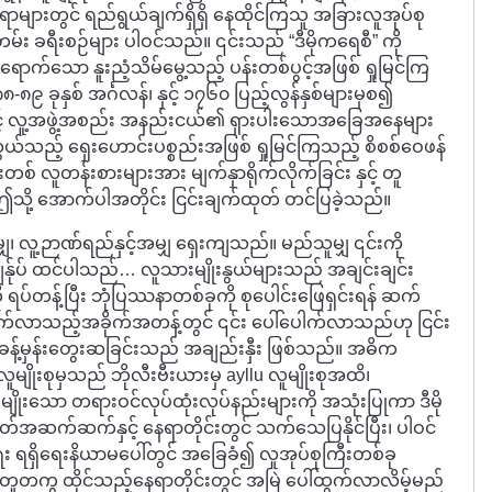
များတွင် ရည်ရွယ်ချက်ရှိရှိ နေထိုင်ကြသူ အခြားလူအုပ်စု
တမ်း ခရီးစဉ်များ ပါဝင်သည်။ ၎င်းသည် “ဒီမိုကရေစီ” ကို
ရောက်သော နူးညံ့သိမ်မွေ့သည့် ပန်းတစ်ပွင့်အဖြစ် ရှုမြင်ကြ
၈၉ ခုနှစ် အင်္ဂလန်၊ နှင့် ၁၇၆၀ ပြည့်လွန်နှစ်များမှစ၍
် လူ့အဖွဲ့အစည်း အနည်းငယ်၏ ရှားပါးသောအခြေအနေများ
ွယ်သည့် ရှေးဟောင်းပစ္စည်းအဖြစ် ရှုမြင်ကြသည့် စိစစ်ဝေဖန်
စ် လူတန်းစားများအား မျက်နှာရိုက်လိုက်ခြင်း နှင့် တူ
့ အောက်ပါအတိုင်း ငြင်းချက်ထုတ် တင်ပြခဲ့သည်။
မျှ၊ လူ့ဉာဏ်ရည်နှင့်အမျှ ရှေးကျသည်။ မည်သူမျှ ၎င်းကို
 ကျွန်ုပ် ထင်ပါသည်… လူသားမျိုးနွယ်များသည် အချင်းချင်း
ကို ရပ်တန့်ပြီး ဘုံပြဿနာတစ်ခုကို စုပေါင်းဖြေရှင်းရန် ဆက်
တက်လာသည့်အခိုက်အတန့်တွင် ၎င်း ပေါ်ပေါက်လာသည်ဟု ငြင်း
ို့ ခန့်မှန်းတွေးဆခြင်းသည် အချည်းနှီး ဖြစ်သည်။ အဓိက
ူမျိုးစုမှသည် ဘိုလီးဗီးယားမှ ayllu လူမျိုးစုအထိ၊
ုးသော တရားဝင်လုပ်ထုံးလုပ်နည်းများကို အသုံးပြုကာ ဒီမို
တ်အဆက်ဆက်နှင့် နေရာတိုင်းတွင် သက်သေပြနိုင်ပြီး၊ ပါဝင်
း ရရှိရေးနိယာမပေါ်တွင် အခြေခံ၍ လူအုပ်စုကြီးတစ်ခု
အတူတကွ ထိုင်သည့်နေရာတိုင်းတွင် အမြဲ ပေါ်ထွက်လာလိမ့်မည်