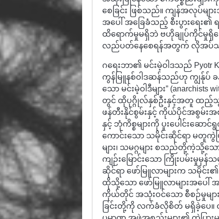
စေခြင်း ဖြစ်သည်။ ကျန်အလုပ်များ
အပေါ် အခြေခံသည့် စီးပွားရေး၏
ထိရောက်မှုမရှိဘဲ ဗဟိုချုပ်ကိုင်မှုရှိ
လည်ပတ်နေစေရန်အတွက် လိုအပ်
ဂရေးဘာ၏ မင်းမဲ့ဝါဒသည် Pyotr Kropot
ကွန်မြူနစ်ဝါဒဆန်သည်ဟု ကျွန်ုပ် 
သော မင်းမဲ့ဝါဒီများ” (anarchists
တွင် ထိုပုဂ္ဂိုလ်နှစ်ဦးနှင့်အတူ ထည့
ဖန်တီးနိုင်စွမ်းနှင့် ကိုယ်ပိုင်အစ
နှင့် ဘုံကိစ္စများကို ပူးပေါင်းဆောင်
ကောင်းသော သမိုင်းဆိုင်ရာ မတူကွ
များ၊ သမဂ္ဂများ စသည်တို့ကဲ့သို့သော
ကျဉ်းမြောင်းသော ကြိုးပမ်းမှုမှန်
ဆိုင်ရာ ဖော်မြူလာများက သမိုင်း၏ ထူ
ထိုသို့သော ဖော်မြူလာများအပေါ် အခြ
ကိုယ်တိုင် အသုံးဝင်သော စီစဉ်မှုမျာ
ခြင်းတို့ကို လက်ခံလိုစိတ် မရှိခဲ့
ပမာဏ အဖွဲ့အစည်းများ၏ ကွဲပြားမှုနှင