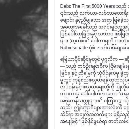
Debt: The First 5000 Years သည် 
၎င်းသည် လက်ယာ-လစ်ဘာတေးရီးယန်း 
ချောင်း နှင့်ညီမျှသော အရာ ဖြစ်ခဲ့သ
အတွေးအခေါ်သည် အရင်းရှင်လူ့အ
ဖြစ်ပေါ်လာခြင်းနှင့် သဘာဝဖြစ်ခြ
များ (မာ့က်စ်၏ ဝေါဟာရကို ငှားသုံးရ
Robinsonade ပုံစံ ဇာတ်လမ်းများ
မြေယာပိုင်ဆိုင်မှုတွင် ပုဂ္ဂလိက — ဆ
— သည် တစ်ဦးချင်းစီက ငြိမ်းချမ်းစ
ခြင်း၊ နှင့် ထိုမြေကို ဘုံပိုင်နက်မ
မှုတွင် ကုန်စည်ဖလှယ်ရန် ထုတ်လုပ်မ
လုပ်ငန်းနှင့် ဖလှယ်ရေးတို့ကို ပ
ဘားတာမှ ပေါ်ပေါက်လာသော “ဆန္ဒမျာ
အဖိုးတန်သတ္တုများ၏ စကြာဝဠာသုံး
သည်။ ဤဒဏ္ဍာရီများအားလုံးကို ရ
ဆိုင်ရာ အချက်အလက်များ မရှိသည့
အနေဖြင့် “ဖြစ်နိုင်ဖွယ်ရာ ဇာတ်လမ