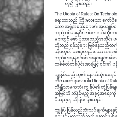
ဟူ၍ ဖြစ်သည်။
The Utopia of Rules: On Technolog
ရေးဘာသည် ကြီးမားသော ကော်ပိုရေးရှင
သော အဖွဲ့အစည်းများ၏ အုပ်ချုပ်ရေ
သည် ပင်မရေစီး လစ်ဘရယ်/တိုးတက
များတွင် ဖော်ပြထားသည့်အတိုင်း ဗဟိုချု
တို့သည် ရန်သူများ ဖြစ်နေသည်ထ
သို့မဟုတ် တစ်ခုတည်းသော အရာ၏ ကွ
သည်။ အမှန်စင်စစ် အရင်းရှင်စနစ်သည
တစ်စိတ်တစ်ပိုင်းအားဖြင့် ၎င်း၏ ဖန
ကျွန်ုပ်သည် သူ၏ နောက်ဆုံးစာအုပ်ဖြ
တိုင် မဖတ်ရသေးပါ။ Utopia of Rul
လို၍သာမကဘဲ၊ ကျွန်ုပ်၏ တုံ့ပြန်ချ
အမြင်ကို သိနိုင်မည့် အခွင့်အရေးကို 
မိသည်ဟု ဆိုခြင်းဖြစ်သည်။
ကျွန်ုပ် ပြန်လည်သုံးသပ်ချက်များ
များနှင့် ပတ်သက်သည့် ဆောင်းပါးမျ