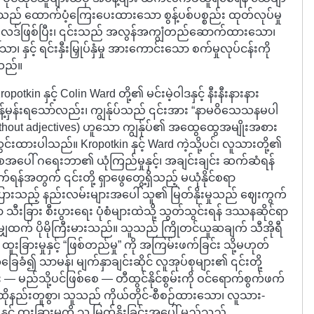
သည် ထောက်ပံ့ကြေးပေးထားသော စွန့်ပစ်ပစ္စည်း ထုတ်လုပ်မှု
 ရလဒ်ဖြစ်ပြီး၊ ၎င်းသည် အလွန်အကျွံတည်ဆောက်ထားသော၊
သော၊ နှင့် ရင်းနှီးမြှုပ်နှံမှု အားကောင်းသော စက်မှုလုပ်ငန်းကို
သည်။
kin နှင့် Colin Ward တို့၏ မင်းမဲ့ဝါဒနှင့် နီးနီးနားနား
ခန့်မှန်းရသော်လည်း၊ ကျွန်ုပ်သည် ၎င်းအား “နာမဝိသေသနမပါ
 without adjectives) ဟူသော ကျွန်ုပ်၏ အထွေထွေအမျိုးအစား
်သွင်းထားပါသည်။ Kropotkin နှင့် Ward ကဲ့သို့ပင်၊ လူသားတို့၏
ွမ်းအစအပေါ် ဂရေးဘာ၏ ယုံကြည်မှုနှင့်၊ အချင်းချင်း ဆက်ဆံရန်
ရွက်ရန်အတွက် ၎င်းတို့ ရှာဖွေတွေ့ရှိသည့် မယုံနိုင်စရာ
ဲပြားသည့် နည်းလမ်းများအပေါ် သူ၏ မြတ်နိုးမှုသည် ဈေးကွက်
 သီးခြား စီးပွားရေး ပုံစံများထဲသို့ သွတ်သွင်းရန် ဒဿနဆိုင်ရာ
သမျှထက် ပိုမိုကြီးမားသည်။ သူသည် ကြိုတင်ယူဆချက် သီအိုရီ
းခြားမှုနှင့် “ဖြစ်တည်မှု” ကို အကြမ်းဖက်ခြင်း သို့မဟုတ်
ေခံ၍ သာမန်၊ မျက်နှာချင်းဆိုင် လူအုပ်စုများ၏ ၎င်းတို့
း — မည်သို့ပင်ဖြစ်စေ — တီထွင်နိုင်စွမ်းကို ဝင်ရောက်စွက်ဖက်
ပေ။ ထိုနည်းတူစွာ၊ သူသည် ကိုယ်တိုင်-စီစဉ်ထားသော၊ လူသား-
့် ထူးခြားမှုကို သူ မြတ်နိုးခြင်းအပေါ် မည်သည့်