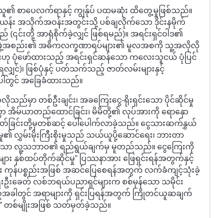
သူ၏ စာပေလက်ရာနှင့် ကျွန်ုပ် ပထမဆုံး ထိတွေ့မှုဖြစ်သည်။
အသိုက်အဝန်းအတွင်းသို့ ပစ်ချလိုက်သော ဒိုင်းနမိုက်
ည် (၎င်းတို့ အာရုံစိုက်ခဲ့လျှင် ဖြစ်ရမည်)။ အရင်းရှင်ဝါဒ၏
ဖွဲ့အစည်း၏ အဓိကလက္ခဏာရပ်များ၏ မူလအစကို သူ့အလိုလို
င်းဟု ပုံဖော်ထားသည့် အရင်းရှင်ဆန်သော ကလေးသူငယ် ပုံပြင်
လျှင်)၊ ဖြစ်ပုံနှင့် ပတ်သက်သည့် ဇာတ်လမ်းများနှင့်
ပေါ်တွင် အခြေခံထားသည်။
ိုလိုသည်မှာ တစ်ဦးချင်း၊ အခကြေးငွေ-ရိုးရှင်းသော ပိုင်ဆိုင်မှု
ွာ အိမ်ယာတည်ထောင်ခြင်း၊ မိမိတို့၏ လုပ်အားကို ရောနှော
ှ ခွဲထုတ်ခြင်းတို့မှတစ်ဆင့် ပေါ်ပေါက်လာခဲ့သည်။ ငွေသားဆက်နွှယ်
ှု၏ လွှမ်းမိုးကြီးစိုးမှုသည် သယ်ယူပို့ဆောင်ရေး၊ ဘားတာ
ြုလိုသော လူ့သဘာဝ၏ ရည်ရွယ်ချက်မှ မူတည်သည်။ ငွေကြေးကို
း နှစ်ထပ်တိုက်ဆိုင်မှု” ပြဿနာအား ဖြေရှင်းရန်အတွက်နှင့်
 ကုန်ပစ္စည်းအဖြစ် အဆင်ပြေစေရန်အတွက် လက်ခံကျင့်သုံးခဲ့
ှေးဦးခေတ် လစ်ဘရယ်ပညာရှင်များက စစ်မှန်သော သမိုင်း
်အခါတွင် အရာများကို ရှင်းပြရန်အတွက် ကြိုတင်ယူဆချက်
်း” တစ်မျိုးအဖြစ် သတ်မှတ်ခဲ့သည်။