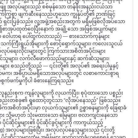
ဖြူ အလုပ်များသည် စစ်မှန်သော တန်ဖိုးအနည်းငယ်သာ
်ကြွစွာ ဖျက်ဆီးနေသည်ဟူသော ကျွန်ုပ်တို့၏ ဉာဏ်ဖြင့်
် ရှင်းပြခဲ့သည်။ လူ့အဖွဲ့အစည်းအတွက် မရှိမဖြစ်လိုအပ်သော
(ဤစာအုပ်ထုတ်ဝေပြီးနောက် အချို့သော အဖြစ်အပျက်များ
ူသော ဝေါဟာရ ပေါ်ထွက်လာသည်) — စားသောက်ကုန်များ
့် သက်ကြီးရွယ်အိုများကို စောင့်ရှောက်သူများ၊ ကလေးသူငယ်
်လုပ်ရေးလိုင်းများတွင် ကြက်သားအစိတ်အပိုင်းများ
ောင်သူများ၊ လက်လီဖောက်သည်များနှင့် ဆက်ဆံသူများ၊
်သူများ စသည်တို့သည် — ၎င်းတို့၏ အလုပ်၏ အရေးပါမှုနှင့်
သာမက၊ အဓိပ္ပာယ်မရှိသောအလုပ်များတွင် လစာကောင်းစွာရ
က်စွက်ဖက်မှုကိုပါ ခံစားနေကြရသည်။
နည်းစုက ကျန်လူများကို လုယက်ပြီး၊ စုပုံထားသော ပစ္စည်း
ဲ့အစည်းတစ်ခု၏ ရှုထောင့်တွင်သာ “လိုအပ်နေသည်” ဖြစ်သည်။
ကအစိတ်အပိုင်းမှာ လုယက်သူများ၏ ဥစ္စာဓနများကို ခြေရာခံ
ျား သို့မဟုတ် သုံးမထားသော မြေများ၊ ဗလာကျင်းနေသော
ိုင်ဆိုင်မှုများ၏ ပိုင်ဆိုင်ခွင့်များကို ကာကွယ်သည့်
ing) အလုပ်များဖြစ်ပြီး၊ အလုပ်လုပ်နေသူများသည် ၎င်းတို့
 ပိုင်ဆိုင်သူများထံမှ အမိန့်များ ဆက်လက်ခံယူရစေရန် သေချာ