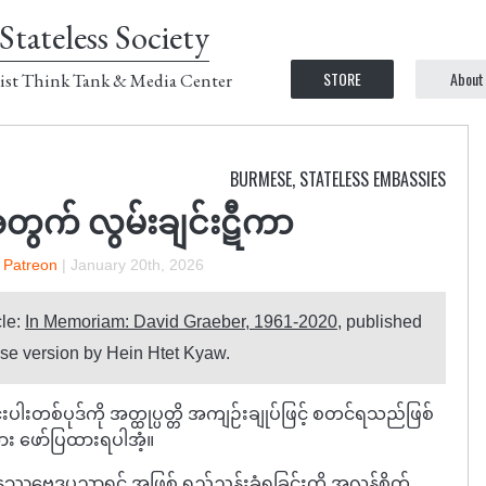
Stateless Society
STORE
About
ist Think Tank & Media Center
BURMESE
,
STATELESS EMBASSIES
ွက် လွမ်းချင်းဋီကာ
n Patreon
|
January 20th, 2026
cle:
In Memoriam: David Graeber, 1961-2020
, published
se version by Hein Htet Kyaw.
ပါးတစ်ပုဒ်ကို အတ္ထုပ္ပတ္တိ အကျဉ်းချုပ်ဖြင့် စတင်ရသည်ဖြစ်
ား ဖော်ပြထားရပါအံ့။
နုဿဗေဒပညာရှင် အဖြစ် ရည်ညွှန်းခံရခြင်းကို အလွန်စိတ်