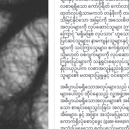
လစာရရှိသော ကော်ပိုရိတ် ကော်လာ
ထုတ်လုပ်ရုံသာမကဘဲ တန်ဖိုးကို တက
သိမြင်နိုင်သော အမြင်ကို အသေးစိတ
အလုပ်များကို လုပ်ဆောင်သူများ 
ကြောင့် “မရှိမဖြစ် လုပ်သား” ဟ
ပြင်ဆင်သူများ၊ နာမကျန်းသူများနှင
များကို သင်ကြားသူများ၊ စက်ရုံထုတ
သို့မဟုတ် ဝစ်ဂျက်များကို လုပ်ဆ
ကြမ်းပြင်များကို သန့်ရှင်းရေးလုပ
နှိုင်းယှဉ်ပါက လစာအလွန်နည်းရုံ
သူများ၏ မတရားပြုမှုနှင့် ဝင်ရော
အဓိပ္ပာယ်မရှိသောအလုပ်များသည် လူ
များပေါ်တွင် ထိုင်နေသည့် လူ့အဖွ
အဓိပ္ပာယ်မရှိသောအလုပ်များ၏ အဓိ
သော စာရင်းရေးသွင်းခြင်း အလုပ်မ
အိမ်များ၊ နှင့် အခြား အသုံးမပြုသော ပ
ကောက်ရိုးပုံစောင့်ခွေး (gate-keep
အသုံးပြုနေသော စက်ပစ္စည်းများကို