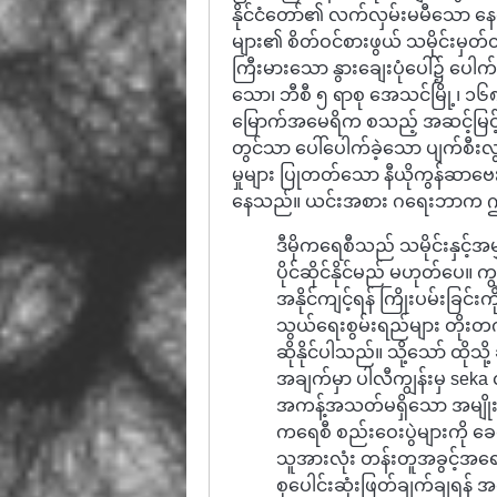
နိုင်ငံတော်၏ လက်လှမ်းမမီသော နေရာ
များ၏ စိတ်ဝင်စားဖွယ် သမိုင်းမှတ်
ကြီးမားသော နွားချေးပုံပေါ်၌ ပေါက်
သော၊ ဘီစီ ၅ ရာစု အေသင်မြို့၊ ၁၆၈၈-
မြောက်အမေရိက စသည့် အဆင့်မြင့
တွင်သာ ပေါ်ပေါက်ခဲ့သော ပျက်စီးလ
မှုများ ပြုတတ်သော နီယိုကွန်ဆာဗေးတ
နေသည်။ ယင်းအစား ဂရေးဘာက ဤသို
ဒီမိုကရေစီသည် သမိုင်းနှင့်အ
ပိုင်ဆိုင်နိုင်မည် မဟုတ်ပေ။
အနိုင်ကျင့်ရန် ကြိုးပမ်းခြင်း
သွယ်ရေးစွမ်းရည်များ တိုး
ဆိုနိုင်ပါသည်။ သို့သော် ထိုသ
အချက်မှာ ပါလီကျွန်းမှ seka လ
အကန့်အသတ်မရှိသော အမျိုးမျိ
ကရေစီ စည်းဝေးပွဲများကို ခေ
သူအားလုံး တန်းတူအခွင့်အရေ
စုပေါင်းဆုံးဖြတ်ချက်ချရန် 