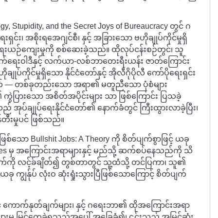
y, Stupidity, and the Secret Joys of Bureaucracy တွင် ဂ
်း၊ အစိုးရအေဂျင်စီ၊ နှင့် အခြားသော ဗဟိုချုပ်ကိုင်မှုရှိ
းယဉ်ကျေးမှုကို စစ်ဆေးခဲ့သည်။ ထိုလုပ်ငန်းစဉ်တွင်၊ သူ
်ရေးဝါဒီနှင့် လက်ယာ-လစ်ဘာတေးရီးယန်း ဇာတ်ကြောင်း
ပ်ကိုင်မှုရှိသော နိုင်ငံတော်နှင့် အိုလီဂိုပိုလီ ကော်ပိုရေးရှင်း
က် — တစ်ခုတည်းသော အရာ၏ မတူညီသော ပုံစံများ
ဲပြားသော အစိတ်အပိုင်းများ သာ ဖြစ်ကြောင်း ပြသခဲ့
် အုပ်ချုပ်ရေးနိုင်ငံတော်၏ နောက်ခံတွင် ကြီးထွားလာခဲ့ပြီး၊
်တီးမှုပင် ဖြစ်သည်။
စ်သော Bullshit Jobs: A Theory ကို စိတ်ပျက်စွာဖြင့် ယခု
es မှ အကြောင်းအရာများနှင့် မည်သို့ ဆက်စပ်နေသည်ကို သိ
က်ကို လင့်ခ်ချိတ်၍ တွစ်တာတွင် သူ့ထံသို့ တင်ပြကာ၊ သူ၏
ယခု ကျွန်ုပ် လုံးဝ ဆုံးရှုံးသွားပြီဖြစ်သောကြောင့် စိတ်ပျက်
နှင့် ကောက်နုတ်ချက်များ၊ နှင့် ဂရေးဘာ၏ ထိုအကြောင်းအရာ
ားမှ မြင်တွေ့ခဲ့ရသည့်အပေါ် အခြေခံ၍၊ ၎င်းသည် အမြင့်ဆုံး