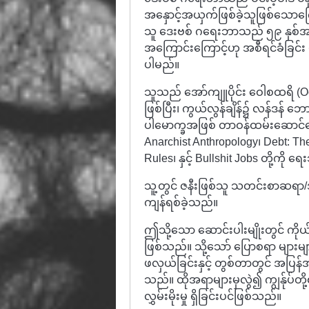
အနှောင့်အယှက်ဖြစ်ခဲ့သူဖြစ်သောကြော
သူ ဒေးဗစ် ဂရေးဘာသည် ၅၉ နှစ်အရ
အကြောင်းကြောင့်ဟု အစီရင်ခံခြင်း 
ပါမည်။
သူသည် အော်ကျူပိုင်း ဝေါစထရိ (Occ
ဖြစ်ပြီး၊ ကွယ်လွန်ချိန်၌ လန်ဒန် 
ပါမောက္ခအဖြစ် တာဝန်ထမ်းဆောင်နေ
Anarchist Anthropology၊ Debt: Th
Rules၊ နှင့် Bullshit Jobs တို့ကို 
သူ့တွင် ဇနီးဖြစ်သူ သတင်းစာဆရာ/
ကျန်ရစ်ခဲ့သည်။
ဤသို့သော ဆောင်းပါးမျိုးတွင် ကို
ဖြစ်သည်။ သို့သော် ပြောစရာ များမျာ
ဖလှယ်ခြင်းနှင့် တွစ်တာတွင် အပြန်အ
သည်။ ထိုအရာများမှလွဲ၍ ကျွန်ုပ်တ
လွှမ်းမိုးမှု ရှိခြင်းပင်ဖြစ်သည်။