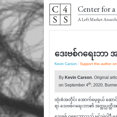
Center for a 
A Left Market Anarch
ဒေးဗစ်ဂရေးဘာ အတ
Kevin Carson
|
Support this author o
By
Kevin
Carson
. Original arti
th
on September 4
, 2020. Burme
ထုံးစံအတိုင်း အောက်မေ့ဖွယ် ဆောင်း
ရာ ဒေးဗစ်ဂရေးဘာ၏ အတ္ထုပ္ပတ္တိအ
ဒေးဗစ် ဂရေးဘာသည် မင်းမဲ့ဝါဒီ မ