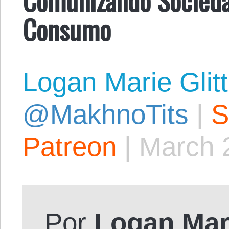
Consumo
Logan Marie Glit
@MakhnoTits
|
S
Patreon
|
March 
Por
Logan Mar