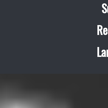
S
Re
La