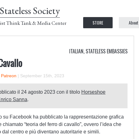
Stateless Society
STORE
About
ist Think Tank & Media Center
ITALIAN
,
STATELESS EMBASSIES
Cavallo
n Patreon
|
September 15th, 2023
bblicato il 24 agosto 2023 con il titolo
Horseshoe
nrico Sanna
.
no su Facebook ha pubblicato la rappresentazione grafica
e chiamato “teoria del ferro di cavallo”, ovvero l’idea che
 dal centro e più diventano autoritarie e simili.