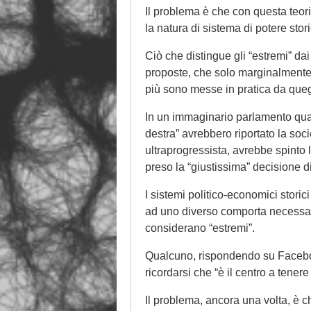
Il problema è che con questa teori
la natura di sistema di potere sto
Ciò che distingue gli “estremi” dai 
proposte, che solo marginalmente m
più sono messe in pratica da quegli
In un immaginario parlamento quat
destra” avrebbero riportato la socie
ultraprogressista, avrebbe spinto l
preso la “giustissima” decisione d
I sistemi politico-economici storic
ad uno diverso comporta necessar
considerano “estremi”.
Qualcuno, rispondendo su Faceboo
ricordarsi che “è il centro a tenere
Il problema, ancora una volta, è c