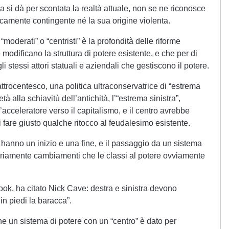
a si dà per scontata la realtà attuale, non se ne riconosce
ricamente contingente né la sua origine violenta.
“moderati” o “centristi” è la profondità delle riforme
odificano la struttura di potere esistente, e che per di
 stessi attori statuali e aziendali che gestiscono il potere.
trocentesco, una politica ultraconservatrice di “estrema
tà alla schiavitù dell’antichità, l’“estrema sinistra”,
’acceleratore verso il capitalismo, e il centro avrebbe
i fare giusto qualche ritocco al feudalesimo esistente.
i hanno un inizio e una fine, e il passaggio da un sistema
iamente cambiamenti che le classi al potere ovviamente
k, ha citato Nick Cave: destra e sinistra devono
 in piedi la baracca”.
he un sistema di potere con un “centro” è dato per