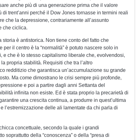
are anche più di una generazione prima che il valore
 di trent’anni perché il Dow Jones tornasse in termini reali
pre che la depressione, contrariamente all’assunto
 che ciclica.
 storia è antistorica. Non tiene conto del fatto che
e per il centro è la “normalità” è potuto nascere solo in
li, e che è lo stesso capitalismo liberale che, evolvendosi,
a propria stabilità. Requisiti che tra l’altro
co redditizio che garantisca un’accumulazione su grande
 costo. Ma come dimostrano le crisi sempre più profonde,
ressione e poi a partire dagli anni Settanta del
lità infinita non esiste. Ed è stata proprio la precarietà di
 garantire una crescita continua, a produrre in quest’ultima
e l’estremizzazione delle ali lamentate da chi parla di
ra chicca concettuale, secondo la quale i grandi
tto soprattutto della “conoscenza” o della “presa di