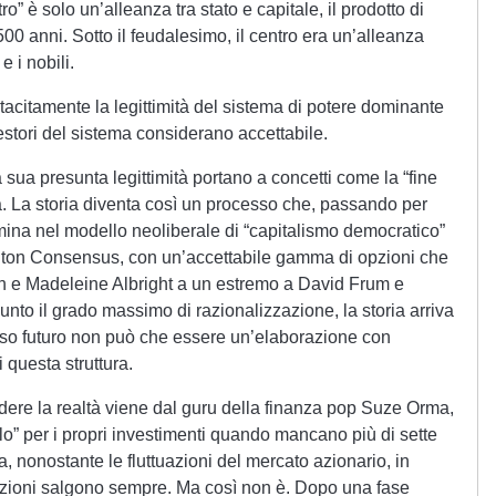
o” è solo un’alleanza tra stato e capitale, il prodotto di
500 anni. Sotto il feudalesimo, il centro era un’alleanza
e i nobili.
 tacitamente la legittimità del sistema di potere dominante
 gestori del sistema considerano accettabile.
la sua presunta legittimità portano a concetti come la “fine
a. La storia diventa così un processo che, passando per
mina nel modello neoliberale di “capitalismo democratico”
ton Consensus, con un’accettabile gamma di opzioni che
 e Madeleine Albright a un estremo a David Frum e
nto il grado massimo di razionalizzazione, la storia arriva
so futuro non può che essere un’elaborazione con
 questa struttura.
ere la realtà viene dal guru della finanza pop Suze Orma,
o” per i propri investimenti quando mancano più di sette
, nonostante le fluttuazioni del mercato azionario, in
azioni salgono sempre. Ma così non è. Dopo una fase