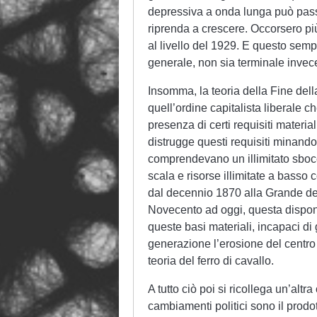
depressiva a onda lunga può pass
riprenda a crescere. Occorsero più
al livello del 1929. E questo sem
generale, non sia terminale invece
Insomma, la teoria della Fine della
quell’ordine capitalista liberale ch
presenza di certi requisiti materia
distrugge questi requisiti minando l
comprendevano un illimitato sboc
scala e risorse illimitate a basso
dal decennio 1870 alla Grande dep
Novecento ad oggi, questa disponibi
queste basi materiali, incapaci di
generazione l’erosione del centro 
teoria del ferro di cavallo.
A tutto ciò poi si ricollega un’alt
cambiamenti politici sono il prodo