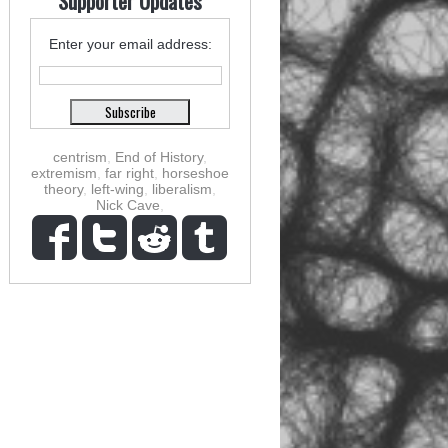
Supporter Updates
Enter your email address:
centrism
,
End of History
,
extremism
,
far right
,
horseshoe
theory
,
left-wing
,
liberalism
,
Nick Cave
,