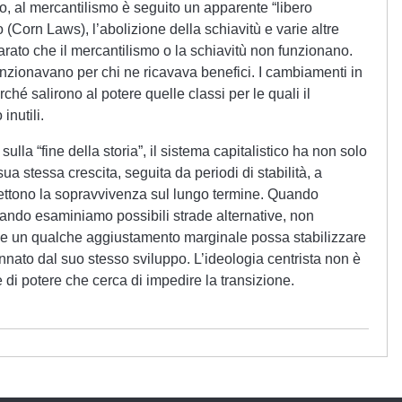
o, al mercantilismo è seguito un apparente “libero
 (Corn Laws), l’abolizione della schiavitù e varie altre
rato che il mercantilismo o la schiavitù non funzionano.
zionavano per chi ne ricavava benefici. I cambiamenti in
hé salirono al potere quelle classi per le quali il
inutili.
i sulla “fine della storia”, il sistema capitalistico ha non solo
ua stessa crescita, seguita da periodi di stabilità, a
ettono la sopravvivenza sul lungo termine. Quando
ando esaminiamo possibili strade alternative, non
he un qualche aggiustamento marginale possa stabilizzare
nnato dal suo stesso sviluppo. L’ideologia centrista non è
e di potere che cerca di impedire la transizione.