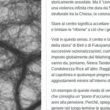
storicamente assodato. Ma il “centr
una violenza infinita che dura da 
strutturale tra la Chiesa, la corona 
Stare al centro significa accettare
e limitare le “riforme” a ciò che i
Visti in questo senso, il centro e 
della storia” di Bell o di Fukuyam
successive razionalizzazioni, cul
imposto globalmente dal Washing
vanno da, poniamo, Neera Tanden
Condoleezza Rice all’altro. Raggiu
al capolinea e qualunque progres
aggiustamenti minimi all’interno di
Un esempio di questo modo di ved
che consiglia un “piano d’accumul
anni alla pensione. Perché, spiega
genere nel lungo termine le quot