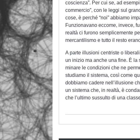
coscienza”. Per cui se, ad esempi
commercio”, con le leggi sul grano
cose, è perché “noi” abbiamo impa
Funzionavano eccome, invece, fun
realtà ci furono semplicemente perc
mercantilismo e tutto il resto erano 
A parte illusioni centriste o liberal
un inizio ma anche una fine. È la s
minare le condizioni che ne perm
studiamo il sistema, così come qu
dobbiamo cadere nell’illusione c
un sistema che, in realtà, è conda
che l’ultimo sussulto di una class