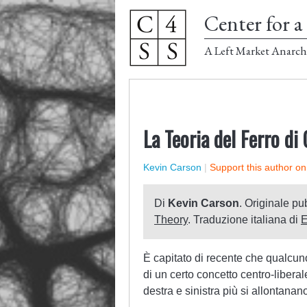
Center for a 
A Left Market Anarch
La Teoria del Ferro di 
Kevin Carson
|
Support this author o
Di
Kevin Carson
. Originale pu
Theory
. Traduzione italiana di
E
È capitato di recente che qualcu
di un certo concetto centro-liberal
destra e sinistra più si allontanano