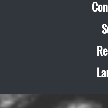
Con
S
Re
La