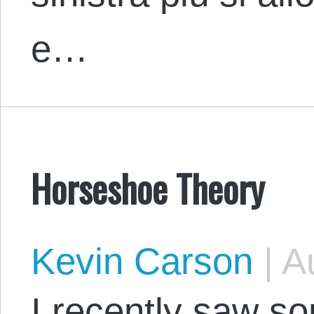
e…
Horseshoe Theory
Kevin Carson
|
Au
I recently saw 