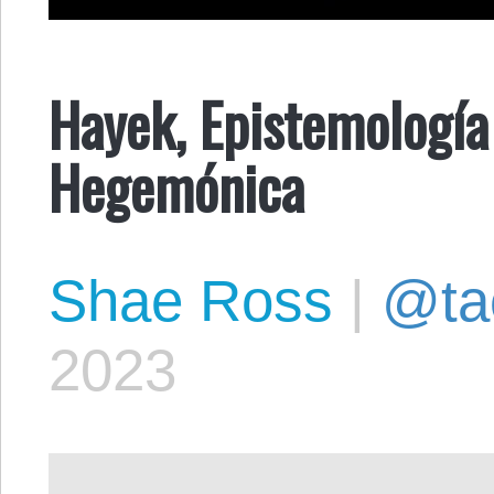
Hayek, Epistemología
Hegemónica
Shae Ross
|
@ta
2023