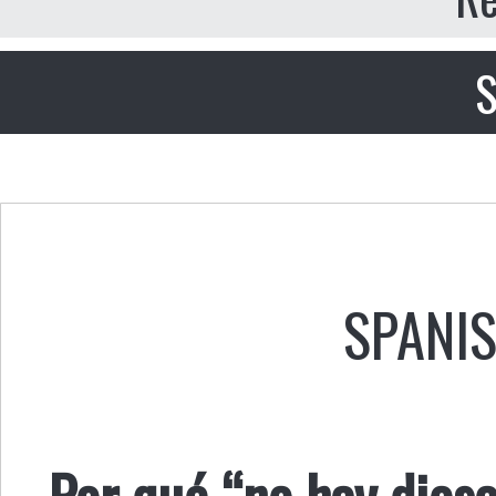
S
SPANI
Por qué “no hay diose