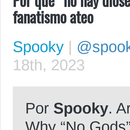
fanatismo ateo
Spooky
|
@spoo
18th, 2023
Por
Spooky
. A
Why “No Gods”