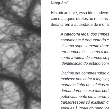
Ninguém”.
Historicamente, essa ideia advé
como ataques diretos ao rei, e a
desafiarem a autoridade do monar
A categoria legal dos crim
comumente é enquadrado co
sistema supostamente democr
erroneamente — como o todo
como a vítima de crimes se
identificação do estado com
O crime era compreendido c
motivos: por violar a legisl
monarca tinha dos efeitos c
demandarem o uso das cortes
potencialmente diminuírem 
transgressões só existiam da
ataques à igreja do reino, 