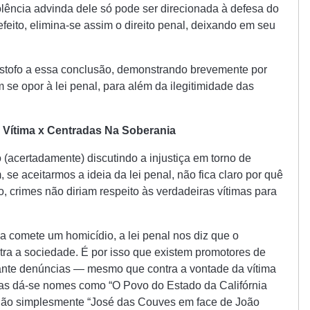
iolência advinda dele só pode ser direcionada à defesa do
efeito, elimina-se assim o direito penal, deixando em seu
estofo a essa conclusão, demonstrando brevemente por
m se opor à lei penal, para além da ilegitimidade das
 Vítima x Centradas Na Soberania
 (acertadamente) discutindo a injustiça em torno de
se aceitarmos a ideia da lei penal, não fica claro por quê
 crimes não diriam respeito às verdadeiras vítimas para
 comete um homicídio, a lei penal nos diz que o
tra a sociedade. É por isso que existem promotores de
iante denúncias — mesmo que contra a vontade da vítima
as dá-se nomes como “O Povo do Estado da Califórnia
não simplesmente “José das Couves em face de João