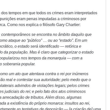
m dos tempos em que todos os crimes eram interpretados
s punições eram penas imputadas a criminosos por
ca. Como nos explica o filósofo Gary Chartier:
es contemporâneos se encontra no âmbito daquilo que
mo ataque ao “público” … ou ao “estado”. Em um
ático, o estado será identificado — retórica e
 da população. Mas é claro que categorizar o estado
 popularizou nos tempos da monarquia — com a
o soberania popular.
omo um ato que atentava contra o rei por inúmeros
ação real e contestar sua autoridade; pelo medo que o
olaterais advindos de violações legais; pelos crimes
 judiciais do rei; e pelo fato dos atos criminosos
a arrecadação de tributos. Além disso, algumas
da a existência do próprio monarca: insultos ao rei,
certamente as tentativas de deposição — [a criação de] uma