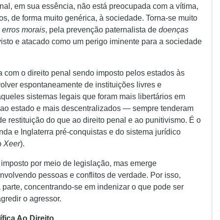
nal, em sua essência, não está preocupada com a vítima,
, de forma muito genérica, à sociedade. Torna-se muito
e
erros morais
, pela prevenção paternalista de
doenças
 visto e atacado como um perigo iminente para a sociedade
a com o direito penal sendo imposto pelos estados às
lver espontaneamente de instituições livres e
aqueles sistemas legais que foram mais libertários em
 ao estado e mais descentralizados — sempre tenderam
de restituição do que ao direito penal e ao punitivismo. É o
nda e Inglaterra pré-conquistas e do sistema jurídico
o
Xeer
).
 é imposto por meio de legislação, mas emerge
nvolvendo pessoas e conflitos de verdade. Por isso,
 parte, concentrando-se em indenizar o que pode ser
gredir o agressor.
ica Ao Direito