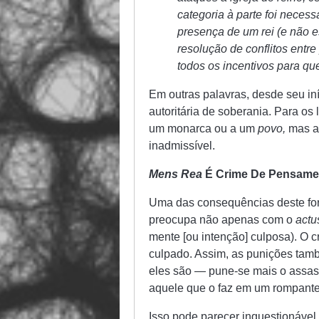
categoria à parte foi neces
presença de um rei (e não 
resolução de conflitos entre
todos os incentivos para qu
Em outras palavras, desde seu in
autoritária de soberania. Para os
um monarca ou a um
povo,
mas ao
inadmissível.
Mens Rea
É Crime De Pensame
Uma das consequências deste form
preocupa não apenas com o
actu
mente [ou intenção] culposa). O 
culpado. Assim, as punições ta
eles são — pune-se mais o assas
aquele que o faz em um rompante 
Isso pode parecer inquestionável