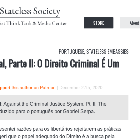
Stateless Society
STORE
About
ist Think Tank & Media Center
PORTUGUESE
,
STATELESS EMBASSIES
l, Parte II: O Direito Criminal É Um
pport this author on Patreon
|
December 27th, 2020
l:
Against the Criminal Justice System, Pt. II: The
aduzido para o português por Gabriel Serpa.
esentei razões para os libertários rejeitarem as práticas
ugeri que o papel adequado do Direito é a busca pela