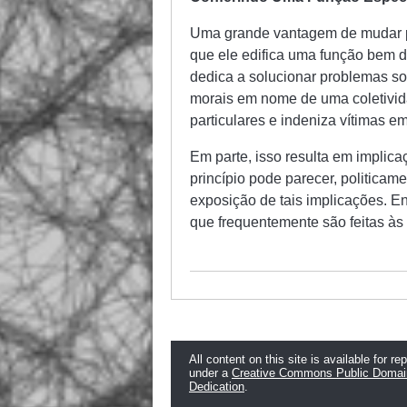
Uma grande vantagem de mudar par
que ele edifica uma função bem d
dedica a solucionar problemas so
morais em nome de uma coletivida
particulares e indeniza vítimas em
Em parte, isso resulta em implica
princípio pode parecer, politicame
exposição de tais implicações. E
que frequentemente são feitas às t
All content on this site is available for re
under a
Creative Commons Public Domai
Dedication
.