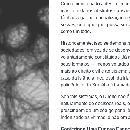
Como mencionado antes, a lei pe
mas com danos abstratos causados
fácil advogar pela penalização d
sociais
, ou o que quer possa ser
como um todo.
Historicamente, isso se demonstr
sociedades, em vez de se desenvo
voluntariamente constituídas. Já 
seus formatos — menos voltados
mais ao direito civil e ao sistema 
caso da Islândia medieval, da Irla
policêntrico da Somália (chamad
Sob tais sistemas, o Direito não
naturalmente de decisões reais, e
prescindem de um código penal à
indenizado às vítimas, e não em a
Conferindo Uma Função Específ