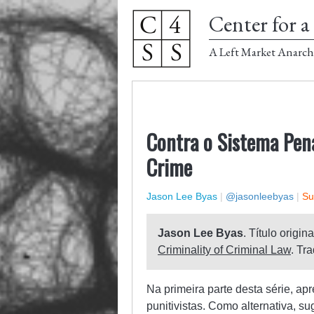
Center for a 
A Left Market Anarch
Contra o Sistema Pena
Crime
Jason Lee Byas
|
@jasonleebyas
|
Su
Jason Lee Byas
. Título origina
Criminality of Criminal Law
. Tr
Na primeira parte desta série, apr
punitivistas. Como alternativa, s