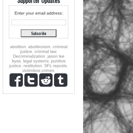
Supporter Updates
Enter your email address:
abolition
,
abolitionism
,
criminal
justice
,
criminal law
,
Decriminalization
,
jason lee
byas
,
legal systems
,
punitive
justice
,
restitution
,
SFL reposts
,
victimless crimes
,