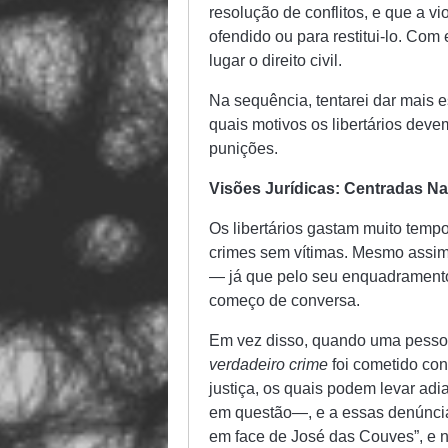
resolução de conflitos, e que a v
ofendido ou para restitui-lo. Com 
lugar o direito civil.
Na sequência, tentarei dar mais 
quais motivos os libertários deve
punições.
Visões Jurídicas: Centradas Na
Os libertários gastam muito tempo
crimes sem vítimas. Mesmo assim, 
— já que pelo seu enquadramento,
começo de conversa.
Em vez disso, quando uma pessoa
verdadeiro crime
foi cometido con
justiça, os quais podem levar ad
em questão—, e a essas denúnci
em face de José das Couves”, e 