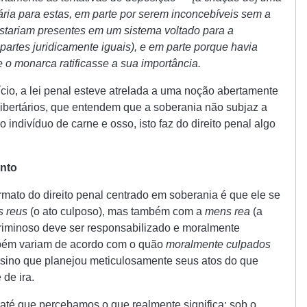
sária para estas, em parte por serem inconcebíveis sem a
estariam presentes em um sistema voltado para a
 partes juridicamente iguais), e em parte porque havia
e o monarca ratificasse a sua importância.
ício, a lei penal esteve atrelada a uma noção abertamente
 libertários, que entendem que a soberania não subjaz a
 indivíduo de carne e osso, isto faz do direito penal algo
nto
ato do direito penal centrado em soberania é que ele se
s reus
(o ato culposo), mas também com a
mens rea
(a
criminoso deve ser responsabilizado e moralmente
mbém variam de acordo com o quão
moralmente culpados
sino que planejou meticulosamente seus atos do que
de ira.
 até que percebamos o que realmente significa: sob o