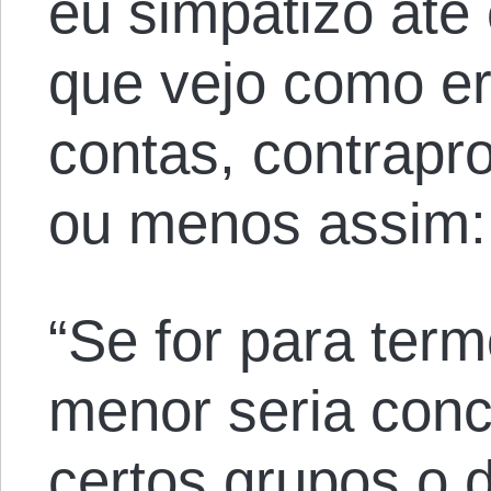
eu simpatizo até
que vejo como er
contas, contrapr
ou menos assim:
“Se for para ter
menor seria con
certos grupos o d