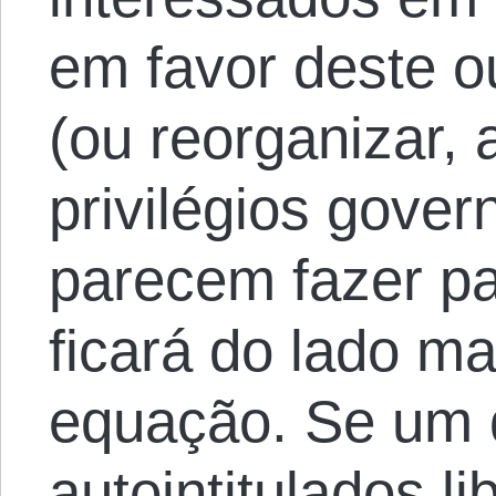
em favor deste o
(ou reorganizar, 
privilégios gove
parecem fazer pa
ficará do lado ma
equação. Se um 
autointitulados li