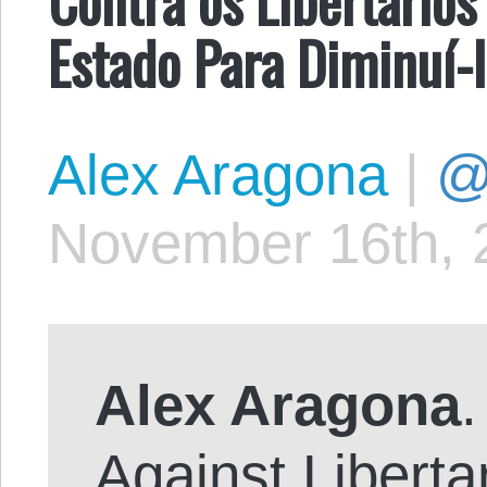
Estado Para Diminuí-
Alex Aragona
|
@
November 16th, 
Alex Aragona
.
Against Libert