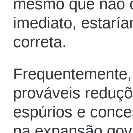
mesmo que não o
imediato, estarí
correta.
Frequentemente,
prováveis reduç
espúrios e conce
na expansão gov