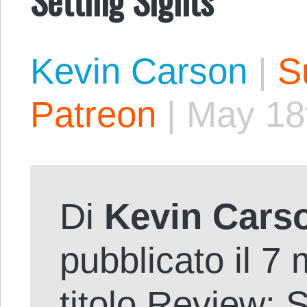
Kevin Carson
|
S
Patreon
|
May 18
Di
Kevin Cars
pubblicato il 7
titolo
Review: S