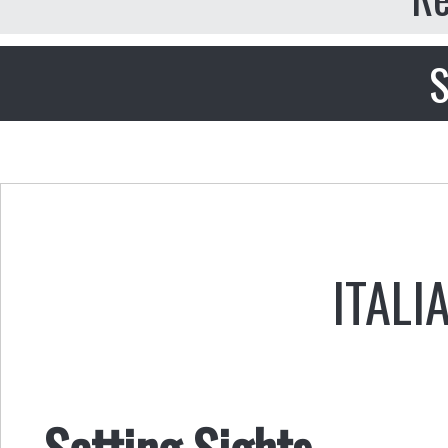
S
ITALI
Setting Sights