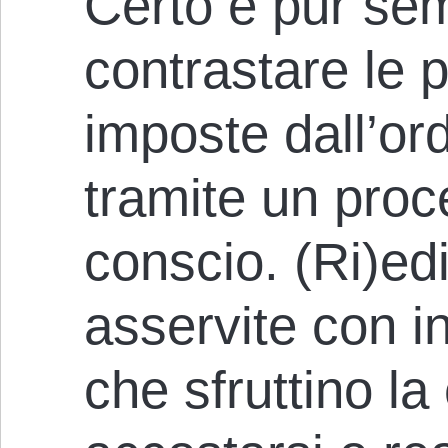
Certo è pur sem
contrastare le 
imposte dall’or
tramite un proc
conscio. (Ri)ed
asservite con in
che sfruttino la