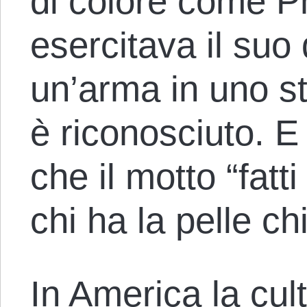
di colore come P
esercitava il suo d
un’arma in uno sta
è riconosciuto. E 
che il motto “fatt
chi ha la pelle ch
In America la cult